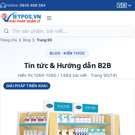
🇻🇳
Hotline
0935 498 384
Trang chủ
Blog
Trang 90
BLOG · KIẾN THỨC
Tin tức & Hướng dẫn B2B
Hiển thị 1069–1080 / 1.684 bài viết · Trang 90/141
GIẢI PHÁP TRIỂN KHAI