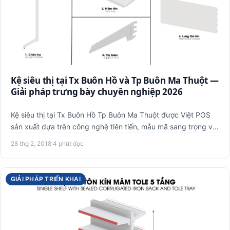
Kệ siêu thị tại Tx Buôn Hồ và Tp Buôn Ma Thuột —
Giải pháp trưng bày chuyên nghiệp 2026
Kệ siêu thị tại Tx Buôn Hồ Tp Buôn Ma Thuột được Việt POS
sản xuất dựa trên công nghệ tiên tiến, mẫu mã sang trọng với
c…
28 thg 2, 2018
·
4 phút đọc
GIẢI PHÁP TRIỂN KHAI