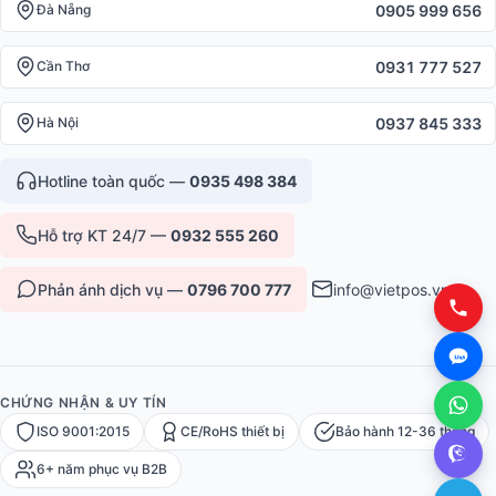
0905 999 656
Đà Nẵng
0931 777 527
Cần Thơ
0937 845 333
Hà Nội
Hotline toàn quốc —
0935 498 384
Hỗ trợ KT 24/7 —
0932 555 260
Phản ánh dịch vụ —
0796 700 777
info@vietpos.vn
CHỨNG NHẬN & UY TÍN
ISO 9001:2015
CE/RoHS thiết bị
Bảo hành 12-36 tháng
6+ năm phục vụ B2B