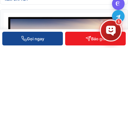
1
Gọi ngay
Báo giá
Màn hình ZKTeco ZD27-4K
SKU: ZD27-4K