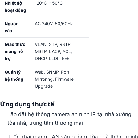
Nhiệt độ
-20°C ~ 50°C
hoạt động
Nguồn
AC 240V, 50/60Hz
vào
Giao thức
VLAN, STP, RSTP,
mạng hỗ
MSTP, LACP, ACL,
trợ
DHCP, LLDP, EEE
Quản lý
Web, SNMP, Port
hệ thống
Mirroring, Firmware
Upgrade
Ứng dụng thực tế
Lắp đặt hệ thống camera an ninh IP tại nhà xưởng,
tòa nhà, trung tâm thương mại
Triển khai mạng LAN văn phòng, tòa nhà thông minh