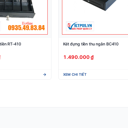
tiền RT-410
Két đựng tiền thu ngân BC410
₫
1.490.000 ₫
XEM CHI TIẾT