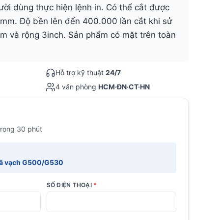
ười dùng thực hiện lệnh in. Có thể cắt được
16mm. Độ bền lên đến 400.000 lần cắt khi sử
 và rộng 3inch. Sản phẩm có mặt trên toàn
Hỗ trợ kỹ thuật
24/7
4 văn phòng
HCM·ĐN·CT·HN
trong 30 phút
mã vạch G500/G530
SỐ ĐIỆN THOẠI
*