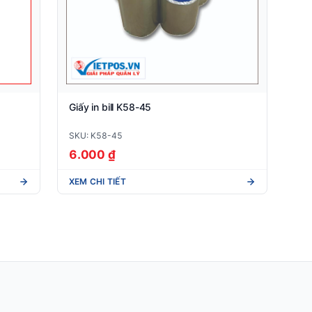
Giấy in bill K58-45
SKU: K58-45
6.000 ₫
XEM CHI TIẾT