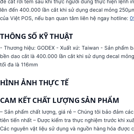
để cắt rời tem sau khi thực người dùng thực hiện lệnh i
lên đến 400.000 lần cắt khi sử dụng decal mỏng 250µm
của Việt POS, nếu bạn quan tâm liên hệ ngay hotline:
0
THÔNG SỐ KỸ THUẬT
- Thương hiệu: GODEX - Xuất xứ: Taiwan - Sản phẩm b
bền dao cắt là 400.000 lần cắt khi sử dụng decal mỏng
tối đa là 116mm
HÌNH ẢNH THỰC TẾ
CAM KẾT CHẤT LƯỢNG SẢN PHẨM
– Sản phẩm chất lượng, giá rẻ – Chúng tôi bảo đảm cá
tiên tiến nhất – Được kiểm tra thực nghiệm trước khi xu
Các nguyên vật liệu sử dụng và nguồn hàng hóa được 