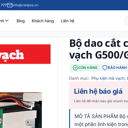
 777
info@vietpos.vn
nh
Blog
Khách hàng
Liên hệ
Bộ dao cắt 
vạch G500/
·
CÒN HÀNG
BẢO HÀNH 
Danh mục:
Phụ kiện mã vạch
,
Liên hệ báo giá
Liên hệ để nhận báo giá nhanh tr
MÔ TẢ SẢN PHẨM Bộ da
một phần linh kiện tr