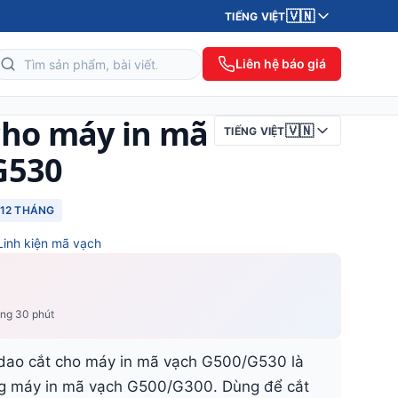
🇻🇳
TIẾNG VIỆT
Liên hệ báo giá
cho máy in mã
🇻🇳
TIẾNG VIỆT
G530
12 THÁNG
Linh kiện mã vạch
ong 30 phút
o cắt cho máy in mã vạch G500/G530 là
ong máy in mã vạch G500/G300. Dùng để cắt