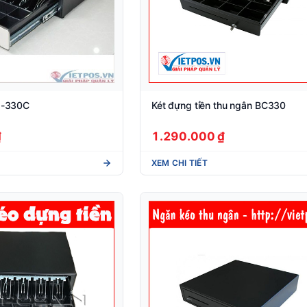
JJ-330C
Két đựng tiền thu ngân BC330
₫
1.290.000 ₫
XEM CHI TIẾT