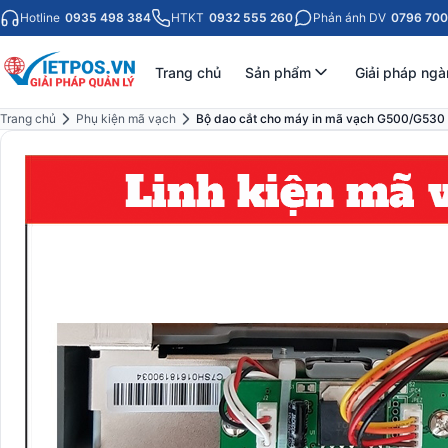
Hotline
0935 498 384
HTKT
0932 555 260
Phản ánh DV
0796 700
Trang chủ
Sản phẩm
Giải pháp ngà
Trang chủ
Phụ kiện mã vạch
Bộ dao cắt cho máy in mã vạch G500/G530