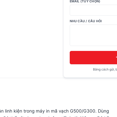
EMAIL (TUỲ CHỌN)
NHU CẦU / CÂU HỎI
Bằng cách gửi, b
ần linh kiện trong máy in mã vạch G500/G300. Dùng