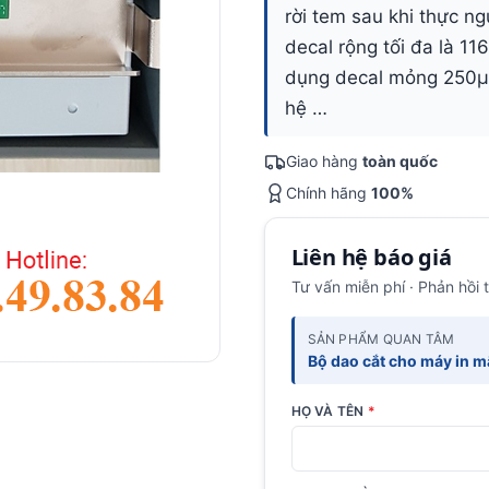
rời tem sau khi thực ng
decal rộng tối đa là 1
dụng decal mỏng 250µm
hệ …
Giao hàng
toàn quốc
Chính hãng
100%
Liên hệ báo giá
Tư vấn miễn phí · Phản hồi 
SẢN PHẨM QUAN TÂM
Bộ dao cắt cho máy in 
HỌ VÀ TÊN
*