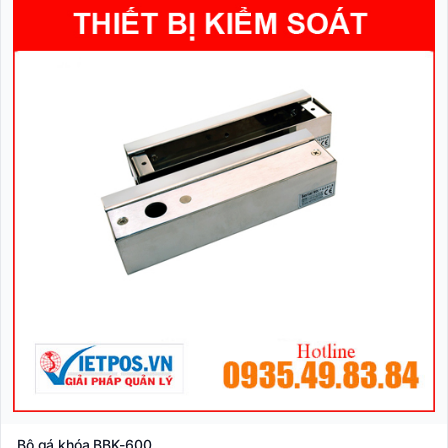
Bộ gá khóa BBK-600