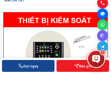
XEM CHI TIẾT
1
Gọi ngay
Báo giá