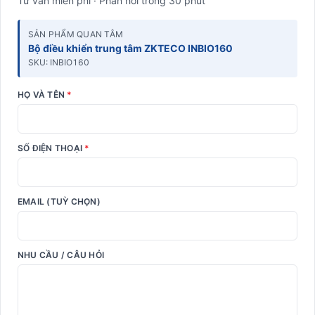
Tư vấn miễn phí · Phản hồi trong 30 phút
SẢN PHẨM QUAN TÂM
Bộ điều khiển trung tâm ZKTECO INBIO160
SKU: INBIO160
HỌ VÀ TÊN
*
SỐ ĐIỆN THOẠI
*
EMAIL (TUỲ CHỌN)
NHU CẦU / CÂU HỎI