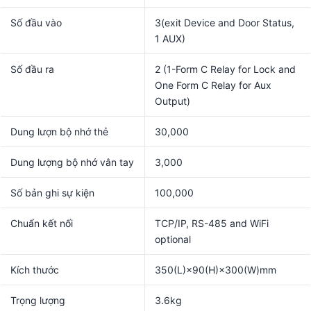
Số đầu vào
3(exit Device and Door Status,
1 AUX)
Số đầu ra
2 (1-Form C Relay for Lock and
One Form C Relay for Aux
Output)
Dung lượn bộ nhớ thẻ
30,000
Dung lượng bộ nhớ vân tay
3,000
Số bản ghi sự kiện
100,000
Chuẩn kết nối
TCP/IP, RS-485 and WiFi
optional
Kích thước
350(L)×90(H)×300(W)mm
Trọng lượng
3.6kg