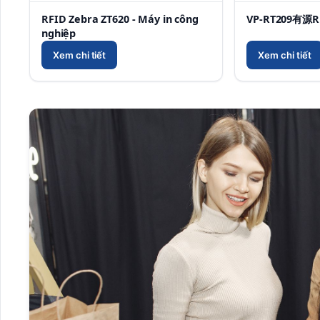
RFID Zebra ZT620 - Máy in công
VP-RT209有源
nghiệp
Xem chi tiết
Xem chi tiết