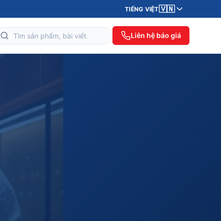
🇻🇳
TIẾNG VIỆT
Liên hệ báo giá