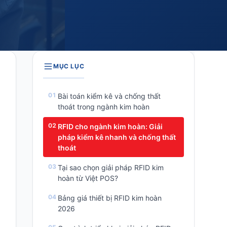
MỤC LỤC
Bài toán kiểm kê và chống thất
thoát trong ngành kim hoàn
RFID cho ngành kim hoàn: Giải
pháp kiểm kê nhanh và chống thất
thoát
Tại sao chọn giải pháp RFID kim
hoàn từ Việt POS?
Bảng giá thiết bị RFID kim hoàn
2026