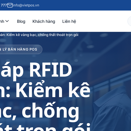
 777
info@vietpos.vn
nh
Blog
Khách hàng
Liên hệ
àn: Kiểm kê vàng bạc, chống thất thoát trọn gói
N LÝ BÁN HÀNG POS
háp RFID
: Kiểm kê
c, chống
t trọn gói