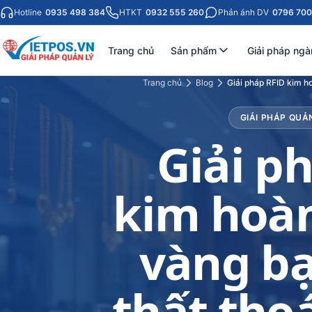
Hotline
0935 498 384
HTKT
0932 555 260
Phản ánh DV
0796 700
Trang chủ
Sản phẩm
Giải pháp ngà
Trang chủ
Blog
Giải pháp RFID kim ho
GIẢI PHÁP QUẢ
Giải p
kim hoàn
vàng bạ
thất thoá