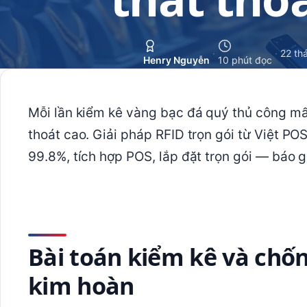
·
·
22 th
Henry Nguyễn
10 phút đọc
Mỗi lần kiểm kê vàng bạc đá quý thủ công mất 
thoát cao. Giải pháp RFID trọn gói từ Việt P
99.8%, tích hợp POS, lắp đặt trọn gói — báo 
Bài toán kiểm kê và chố
kim hoàn