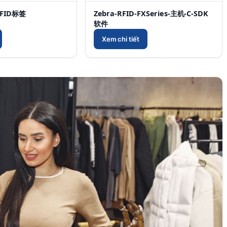
RFID标签
Zebra-RFID-FXSeries-主机-C-SDK
软件
Xem chi tiết