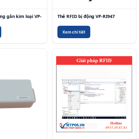
ng gắn kim loại VP-
Thẻ RFID bị động VP-RI947
Xem chi tiết