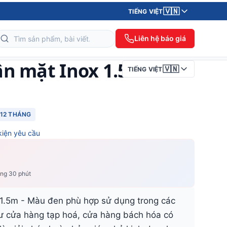
🇻🇳
TIẾNG VIỆT
Liên hệ báo giá
ân mặt Inox 1.5m
🇻🇳
TIẾNG VIỆT
12 THÁNG
kiện yêu cầu
ong 30 phút
 1.5m - Màu đen phù hợp sử dụng trong các
ư cửa hàng tạp hoá, cửa hàng bách hóa có
 là giải pháp hoàn hảo giúp chủ kinh doanh