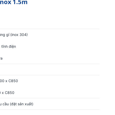
Inox 1.5m
ng gỉ (inox 304)
 tĩnh điện
ựa
500 x C850
0 x C850
u cầu (đặt sản xuất)