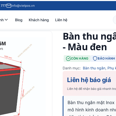
 777
info@vietpos.vn
nh
Blog
Khách hàng
Liên hệ
Bàn thu ng
- Màu đen
·
CÒN HÀNG
BẢO HÀNH 
Danh mục:
Bàn thu ngân
,
Phụ 
Liên hệ báo giá
Liên hệ để nhận báo giá nhanh tr
Bàn thu ngân mặt Inox
mô hình kinh doanh nh
diện tích nhỏ dẹp. Đây