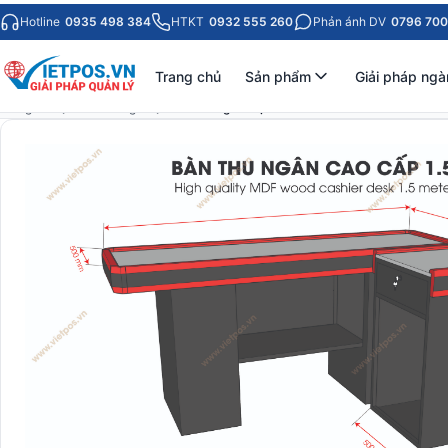
Hotline
0935 498 384
HTKT
0932 555 260
Phản ánh DV
0796 700
Trang chủ
Sản phẩm
Giải pháp ngà
Trang chủ
Bàn thu ngân
Bàn thu ngân mặt Inox 1.5m - Màu đen