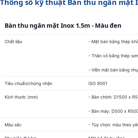
Thông số kỹ thuật Bàn thu ngân mặt 
Bàn thu ngân mặt Inox 1.5m - Màu đen
Chất liệu
- Mặt bàn bằng thép khô
- Thân vỏ bằng thép sơn
- Viền mặt bàn bằng nh
Tiêu chuẩn/chứng nhận
ISO 9001
Kích thước (mm)
- Bàn chính: D1500 x R
- Bàn máy: D500 x R50
Màu sắc
- Tùy chọn: màu theo yê
Phụ kiện đi kèm
Một bộ ốc bu lông