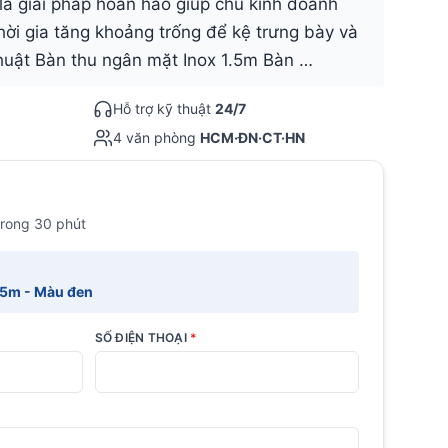
thời gia tăng khoảng trống để kệ trưng bày và
 thuật Bàn thu ngân mặt Inox 1.5m Bàn …
Hỗ trợ kỹ thuật
24/7
4 văn phòng
HCM·ĐN·CT·HN
trong 30 phút
.5m - Màu đen
SỐ ĐIỆN THOẠI
*