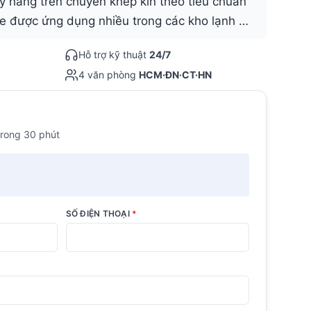
 hàng trên chuyền khép kín theo tiêu chuẩn
e được ứng dụng nhiều trong các kho lạnh …
Hỗ trợ kỹ thuật
24/7
4 văn phòng
HCM·ĐN·CT·HN
trong 30 phút
SỐ ĐIỆN THOẠI
*