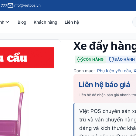
 777
info@vietpos.vn
nh
Blog
Khách hàng
Liên hệ
Xe đẩy hàn
·
CÒN HÀNG
BẢO HÀNH 
Danh mục:
Phụ kiện yêu cầu
,
X
Liên hệ báo giá
Liên hệ để nhận báo giá nhanh tr
Việt POS chuyên sản xu
trữ và vận chuyển hàng
dáng và kích thước khá