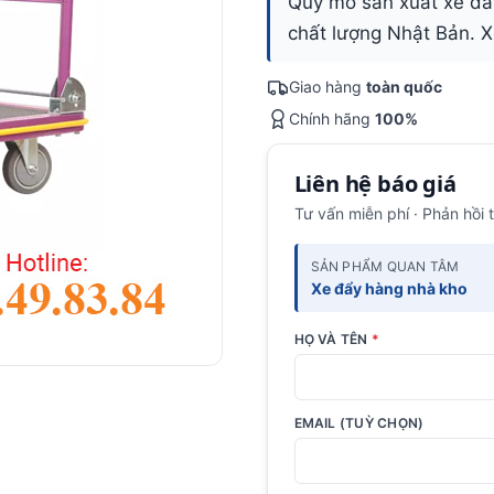
Quy mô sản xuất xe đẩy
chất lượng Nhật Bản. X
Giao hàng
toàn quốc
Chính hãng
100%
Liên hệ báo giá
Tư vấn miễn phí · Phản hồi 
SẢN PHẨM QUAN TÂM
Xe đẩy hàng nhà kho
HỌ VÀ TÊN
*
EMAIL (TUỲ CHỌN)