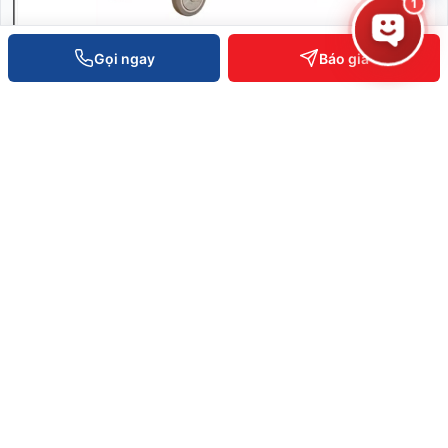
1
Gọi ngay
Báo giá
Xe đẩy hàng nhà kho
Liên hệ báo giá
XEM CHI TIẾT