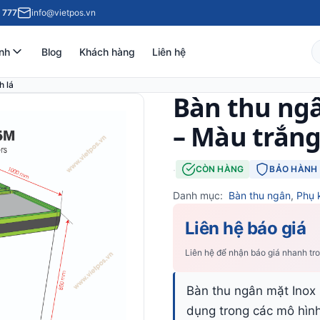
 777
info@vietpos.vn
nh
Blog
Khách hàng
Liên hệ
h lá
Bàn thu ng
– Màu trắng
·
CÒN HÀNG
BẢO HÀNH 
Danh mục:
Bàn thu ngân
,
Phụ 
Liên hệ báo giá
Liên hệ để nhận báo giá nhanh tr
Bàn thu ngân mặt Inox 
dụng trong các mô hìn