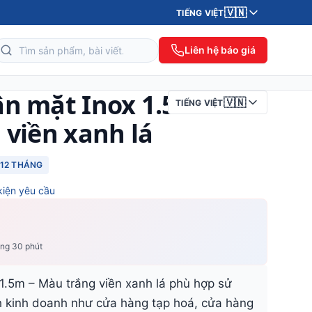
🇻🇳
TIẾNG VIỆT
Liên hệ báo giá
ân mặt Inox 1.5m
🇻🇳
TIẾNG VIỆT
 viền xanh lá
12 THÁNG
kiện yêu cầu
ong 30 phút
1.5m – Màu trắng viền xanh lá phù hợp sử
h kinh doanh như cửa hàng tạp hoá, cửa hàng