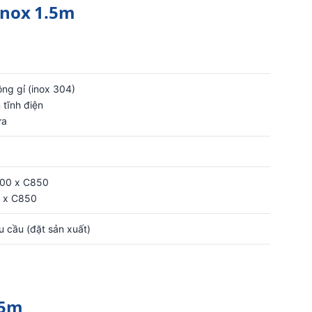
Inox 1.5m
ng gỉ (inox 304)
 tĩnh điện
ựa
500 x C850
0 x C850
u cầu (đặt sản xuất)
.5m