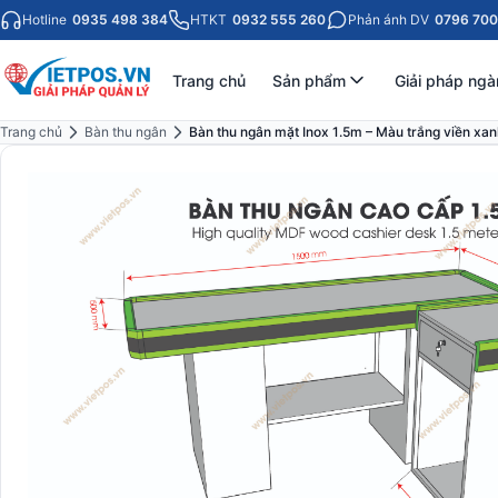
Hotline
0935 498 384
HTKT
0932 555 260
Phản ánh DV
0796 700
Trang chủ
Sản phẩm
Giải pháp ngà
Trang chủ
Bàn thu ngân
Bàn thu ngân mặt Inox 1.5m – Màu trắng viền xan