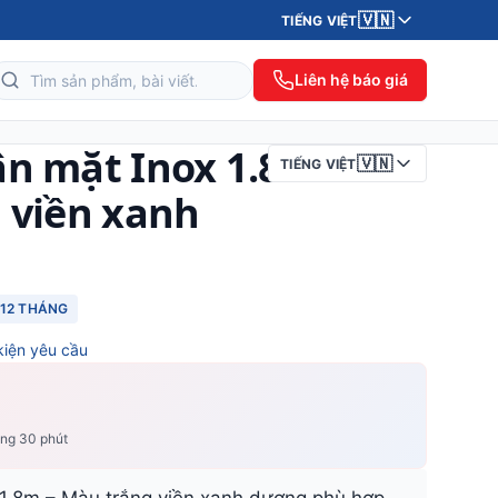
🇻🇳
TIẾNG VIỆT
Liên hệ báo giá
ân mặt Inox 1.8m
🇻🇳
TIẾNG VIỆT
 viền xanh
12 THÁNG
kiện yêu cầu
ong 30 phút