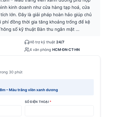
 1.8m – Màu trắng viền xanh dương phù hợp
hình kinh doanh như cửa hàng tạp hoá, cửa
tích lớn. Đây là giải pháp hoàn hảo giúp chủ
i phí đồng thời gia tăng khoảng trống để kệ
. Thông số kỹ thuật Bàn thu ngân mặt …
Hỗ trợ kỹ thuật
24/7
4 văn phòng
HCM·ĐN·CT·HN
trong 30 phút
.8m – Màu trắng viền xanh dương
SỐ ĐIỆN THOẠI
*