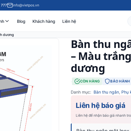
 777
info@vietpos.vn
nh
Blog
Khách hàng
Liên hệ
nh dương
Bàn thu ng
– Màu trắng
dương
·
CÒN HÀNG
BẢO HÀNH 
Danh mục:
Bàn thu ngân
,
Phụ 
Liên hệ báo giá
Liên hệ để nhận báo giá nhanh tr