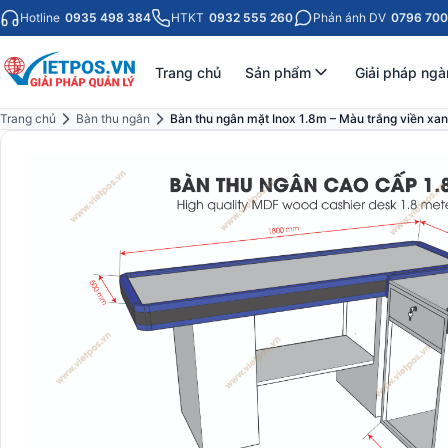
Hotline
0935 498 384
HTKT
0932 555 260
Phản ánh DV
0796 700
Trang chủ
Sản phẩm
Giải pháp ngà
Trang chủ
Bàn thu ngân
Bàn thu ngân mặt Inox 1.8m – Màu trắng viền xa