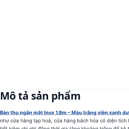
Mô tả sản phẩm
Bàn thu ngân mặt Inox 1.8m – Màu trắng viền xanh d
như cửa hàng tạp hoá, cửa hàng bách hóa có diện tích l
tiết kiệm chi phí đồng thời gia tăng khoảng trống để kệ tr