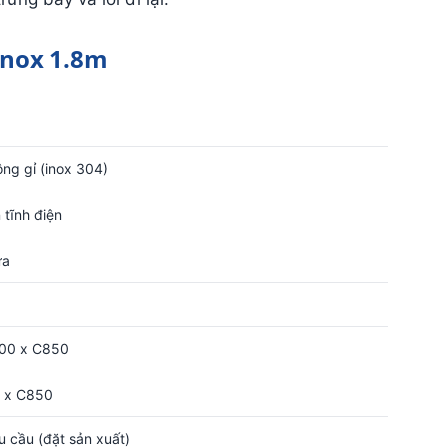
Inox 1.8m
ng gỉ (inox 304)
 tĩnh điện
ựa
500 x C850
0 x C850
u cầu (đặt sản xuất)