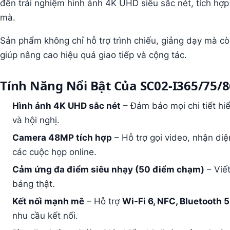
đến trải nghiệm hình ảnh 4K UHD siêu sắc nét, tích 
mà.
Sản phẩm không chỉ hỗ trợ trình chiếu, giảng dạy mà còn
giúp nâng cao hiệu quả giao tiếp và cộng tác.
Tính Năng Nổi Bật Của SC02-I365/75/
Hình ảnh 4K UHD sắc nét
– Đảm bảo mọi chi tiết hiển
và hội nghị.
Camera 48MP tích hợp
– Hỗ trợ gọi video, nhận di
các cuộc họp online.
Cảm ứng đa điểm siêu nhạy (50 điểm chạm)
– Viết
bảng thật.
Kết nối mạnh mẽ
– Hỗ trợ
Wi-Fi 6, NFC, Bluetooth 5
nhu cầu kết nối.