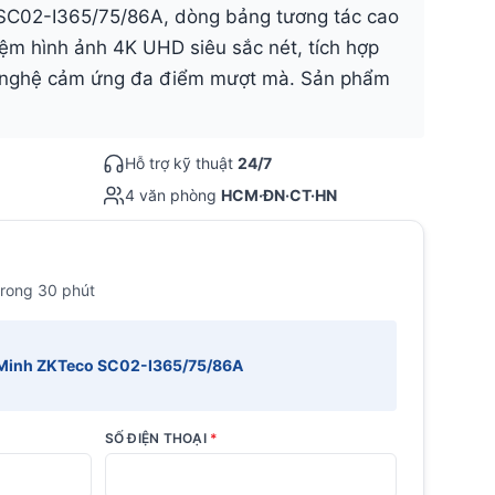
 SC02-I365/75/86A, dòng bảng tương tác cao
ệm hình ảnh 4K UHD siêu sắc nét, tích hợp
nghệ cảm ứng đa điểm mượt mà. Sản phẩm
Hỗ trợ kỹ thuật
24/7
4 văn phòng
HCM·ĐN·CT·HN
trong 30 phút
Minh ZKTeco SC02-I365/75/86A
SỐ ĐIỆN THOẠI
*