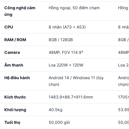
Công nghệ cảm
Hồng ngoại, 50 điểm chạm
Hồng 
ứng
CPU
8 nhân (A73 + A53)
8 nhâ
RAM / ROM
8GB / 128GB
8GB 
Camera
48MP, FOV 114.9°
48MP,
Âm thanh
Loa 2
20W + 1
20W
Loa 2
Hệ điều hành
Android 14 / Windows 11 (tùy
Andro
chọn)
chọn)
Kích thước
1483.9×86.7×911.6mm
1705
Khối lượng
40.5kg
53.9
Tuổi thọ
50,000 giờ
50,00