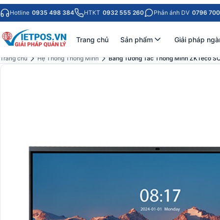
Hotline
0935 498 384
HTKT
0932 555 260
Phản ánh DV
0796 700
Trang chủ
Sản phẩm
Giải pháp ngà
Trang chủ
Hệ Thống Thông Minh
Bảng Tương Tác Thông Minh ZKTeco S