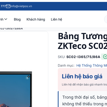
 777
info@vietpos.vn
nh
Blog
Khách hàng
Liên hệ
C02-I365/75/86A
Bảng Tương
ZKTeco SC02
SKU:
SC02-I365/75/86A
·
Danh mục:
Hệ Thống Thông M
Liên hệ báo giá
Liên hệ để nhận báo giá nhanh tr
Trong thời đại số, bảng
không thể thiếu trong 