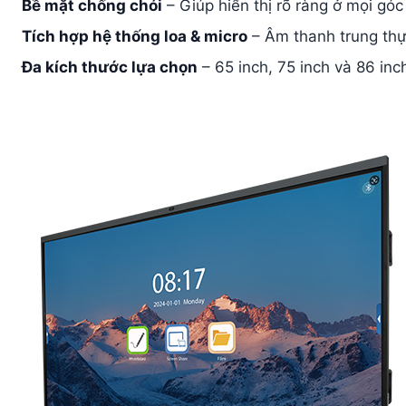
Bề mặt chống chói
– Giúp hiển thị rõ ràng ở mọi gó
Tích hợp hệ thống loa & micro
– Âm thanh trung thực
Đa kích thước lựa chọn
– 65 inch, 75 inch và 86 inc