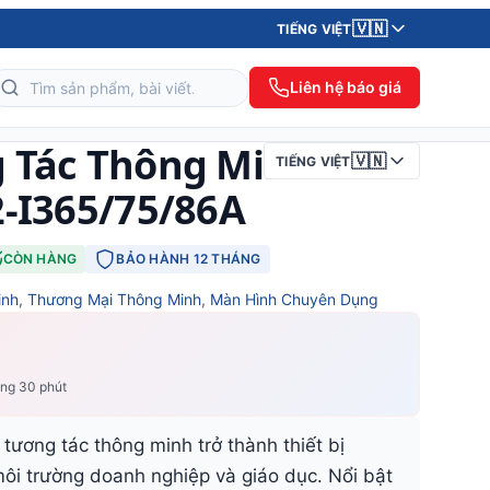
🇻🇳
TIẾNG VIỆT
Liên hệ báo giá
 Tác Thông Minh
🇻🇳
TIẾNG VIỆT
-I365/75/86A
CÒN HÀNG
BẢO HÀNH 12 THÁNG
inh
,
Thương Mại Thông Minh
,
Màn Hình Chuyên Dụng
ong 30 phút
 tương tác thông minh trở thành thiết bị
môi trường doanh nghiệp và giáo dục. Nổi bật