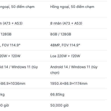
ngoại, 50 điểm chạm
Hồng ngoại, 50 điểm chạm
n (A73 + A53)
8 nhân (A73 + A53)
/ 128GB
8GB / 128GB
 FOV 114.9°
48MP, FOV 114.9°
20W + 1
20W
Loa 2
20W + 1
20W
id 14 / Windows 11 (tùy
Android 14 / Windows 11 (tùy
chọn)
×86.9×1036mm
1950.4×86.9×1174mm
5kg
66.85kg
0 giờ
50,000 giờ