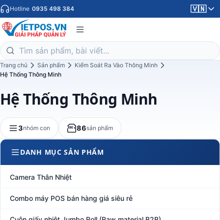
🇻🇳
Hotline
0935 498 384
Trang chủ
Sản phẩm
Kiểm Soát Ra Vào Thông Minh
Hệ Thống Thông Minh
Hệ Thống Thông Minh
3
86
nhóm con
sản phẩm
DANH MỤC SẢN PHẨM
Camera Thân Nhiệt
Combo máy POS bán hàng giá siêu rẻ
Cuộn giấy nhiệt Jumbo Roll (Raw material B2B)