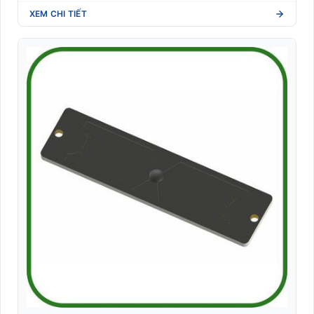
Nhãn Shipping vận chuyển quốc tế (DHL/UPS/FedEx)
XEM CHI TIẾT
Nhãn y tế dược phẩm (Blood tube, Medicine label)
Nhận dạng sinh trắc học
Phần mềm quản lý
RFID
Robot Phục Vụ Nhà Hàng
Tem phụ hàng nhập khẩu (Tuân thủ NĐ 43/2017)
Tem vải nhãn mác may mặc (Woven/Satin xuất khẩu)
Thiết Bị Bán Lẻ POS
Thiết bị phòng chống Covid-19