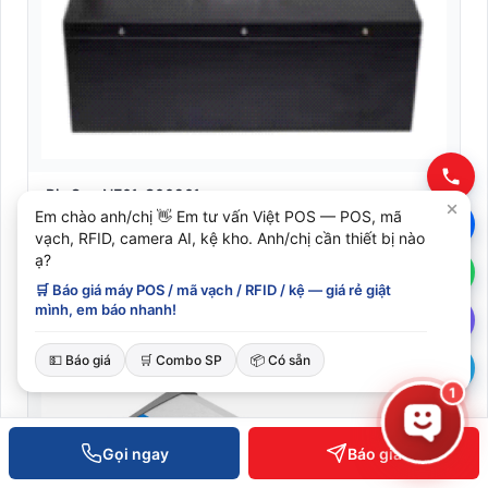
Pin Sạc NE01-S00201
Em chào anh/chị 👋 Em tư vấn Việt POS — POS, mã
vạch, RFID, camera AI, kệ kho. Anh/chị cần thiết bị nào
SKU: NE01-S00201
ạ?
Liên hệ báo giá
🛒 Báo giá máy POS / mã vạch / RFID / kệ — giá rẻ giật
mình, em báo nhanh!
XEM CHI TIẾT
💵 Báo giá
🛒 Combo SP
📦 Có sẵn
1
Gọi ngay
Báo giá