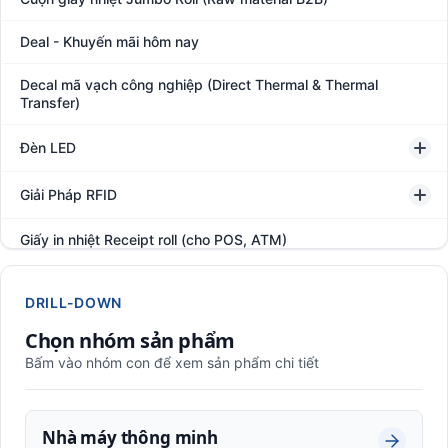
Deal - Khuyến mãi hôm nay
Decal mã vạch công nghiệp (Direct Thermal & Thermal
Transfer)
Đèn LED
Giải Pháp RFID
Giấy in nhiệt Receipt roll (cho POS, ATM)
Hệ thống giám sát đóng gói hàng hóa
DRILL-DOWN
In thẻ khách hàng
Chọn nhóm sản phẩm
Bấm vào nhóm con để xem sản phẩm chi tiết
Kệ kho hàng
Kệ siêu thị trưng bày
Nhà máy thông minh