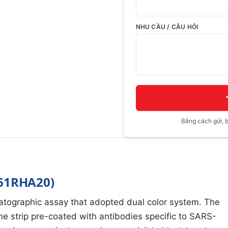
NHU CẦU / CÂU HỎI
Bằng cách gửi, b
G61RHA20)
tographic assay that adopted dual color system. The
e strip pre-coated with antibodies specific to SARS-