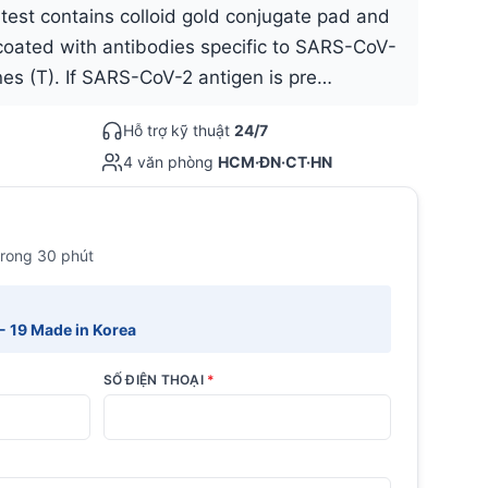
test contains colloid gold conjugate pad and
oated with antibodies specific to SARS-CoV-
ines (T). If SARS-CoV-2 antigen is pre…
Hỗ trợ kỹ thuật
24/7
4 văn phòng
HCM·ĐN·CT·HN
trong 30 phút
- 19 Made in Korea
SỐ ĐIỆN THOẠI
*