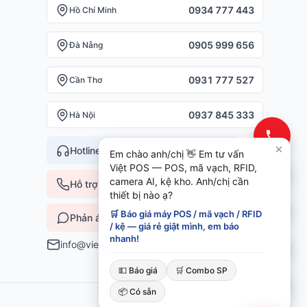
0934 777 443
Hồ Chí Minh
0905 999 656
Đà Nẵng
0931 777 527
Cần Thơ
0937 845 333
Hà Nội
Hotline toàn quốc —
0935 498 384
Em chào anh/chị 👋 Em tư vấn
Việt POS — POS, mã vạch, RFID,
camera AI, kệ kho. Anh/chị cần
Hỗ trợ KT 24/7 —
0932 555 260
thiết bị nào ạ?
🛒 Báo giá máy POS / mã vạch / RFID
Phản ánh dịch vụ —
0796 700 777
/ kệ — giá rẻ giật mình, em báo
nhanh!
info@vietpos.vn
💵 Báo giá
🛒 Combo SP
📦 Có sẵn