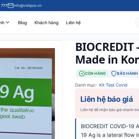
 777
info@vietpos.vn
nh
Blog
Khách hàng
Liên hệ
BIOCREDIT - 
Made in Ko
·
CÒN HÀNG
BẢO HÀNH 
Danh mục:
Kit Test Covid
Liên hệ báo giá
Liên hệ để nhận báo giá nhanh tr
BIOCREDIT COVID-19 A
19 Ag is a lateral flo