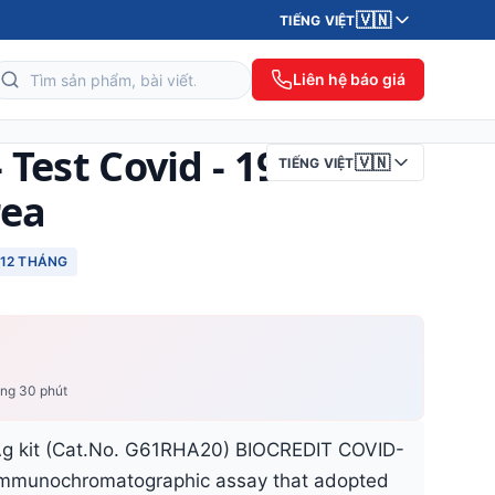
🇻🇳
TIẾNG VIỆT
Liên hệ báo giá
Test Covid - 19
🇻🇳
TIẾNG VIỆT
rea
12 THÁNG
ong 30 phút
g kit (Cat.No. G61RHA20) BIOCREDIT COVID-
w immunochromatographic assay that adopted