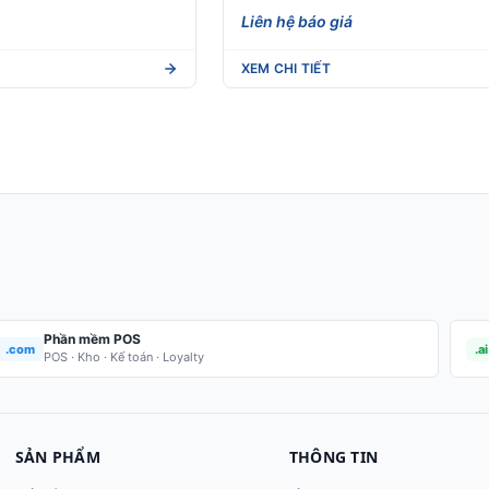
Liên hệ báo giá
XEM CHI TIẾT
Phần mềm POS
.com
.ai
POS · Kho · Kế toán · Loyalty
SẢN PHẨM
THÔNG TIN