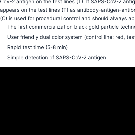
CoV-2 antigen on the test lines (T). If SARS-CoV-2 antig
appears on the test lines (T) as antibody-antigen-antib
(C) is used for procedural control and should always app
The first commercialization black gold particle techno
User friendly dual color system (control line: red, test
Rapid test time (5-8 min)
Simple detection of SARS-CoV-2 antigen