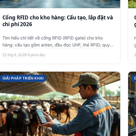
Cổng RFID cho kho hàng: Cấu tạo, lắp đặt và
chi phí 2026
Tìm hiểu chi tiết về cổng RFID (RFID gate) cho kho
hàng: cấu tạo gồm anten, đầu đọc UHF, thẻ RFID; quy
trình lắp đặt 5 b…
22 thg 6, 2026
·
9 phút đọc
GIẢI PHÁP TRIỂN KHAI