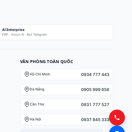
AI Enterprise
ERP · Vision AI · Bot Telegram
VĂN PHÒNG TOÀN QUỐC
0934 777 443
Hồ Chí Minh
0905 999 656
Đà Nẵng
0931 777 527
Cần Thơ
0937 845 333
Hà Nội