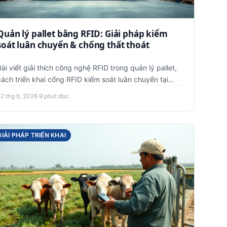
Quản lý pallet bằng RFID: Giải pháp kiểm
soát luân chuyển & chống thất thoát
Bài viết giải thích công nghệ RFID trong quản lý pallet,
cách triển khai cổng RFID kiểm soát luân chuyển tại
kho, lợi íc…
22 thg 6, 2026
·
9 phút đọc
GIẢI PHÁP TRIỂN KHAI