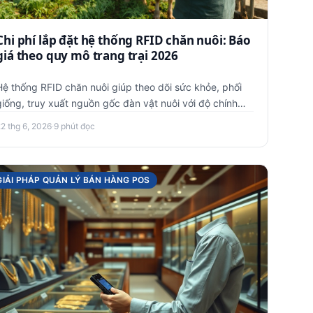
Chi phí lắp đặt hệ thống RFID chăn nuôi: Báo
giá theo quy mô trang trại 2026
Hệ thống RFID chăn nuôi giúp theo dõi sức khỏe, phối
giống, truy xuất nguồn gốc đàn vật nuôi với độ chính
xác cao. Chi p…
22 thg 6, 2026
·
9 phút đọc
GIẢI PHÁP QUẢN LÝ BÁN HÀNG POS