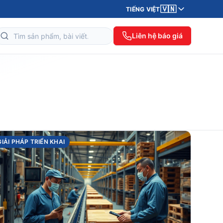
🇻🇳
TIẾNG VIỆT
Liên hệ báo giá
GIẢI PHÁP TRIỂN KHAI