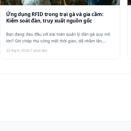
Ứng dụng RFID trong trại gà và gia cầm:
Kiểm soát đàn, truy xuất nguồn gốc
Bạn đang đau đầu với bài toán quản lý đàn gà quy mô
lớn? Ghi chép thủ công mất thời gian, dễ nhầm lẫn,
không kiểm soát đ…
22 thg 6, 2026
·
7 phút đọc