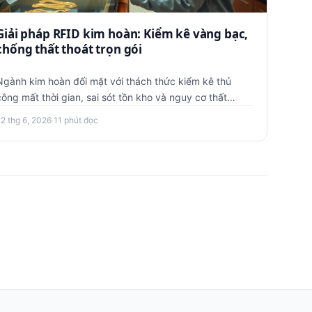
Giải pháp RFID kim hoàn: Kiểm kê vàng bạc,
chống thất thoát trọn gói
Ngành kim hoàn đối mặt với thách thức kiểm kê thủ
công mất thời gian, sai sót tồn kho và nguy cơ thất
thoát. Giải pháp R…
22 thg 6, 2026
·
11 phút đọc