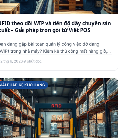
RFID theo dõi WIP và tiến độ dây chuyền sản
xuất – Giải pháp trọn gói từ Việt POS
Bạn đang gặp bài toán quản lý công việc dở dang
(WIP) trong nhà máy? Kiểm kê thủ công mất hàng giờ,
dữ liệu sai lệch, kh…
22 thg 6, 2026
·
9 phút đọc
GIẢI PHÁP KỆ KHO HÀNG