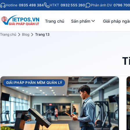
Hotline
0935 498 384
HTKT
0932 555 260
Phản ánh DV
0796 700
Trang chủ
Sản phẩm
Giải pháp ngà
Trang chủ
Blog
Trang 13
T
GIẢI PHÁP PHẦN MỀM QUẢN LÝ