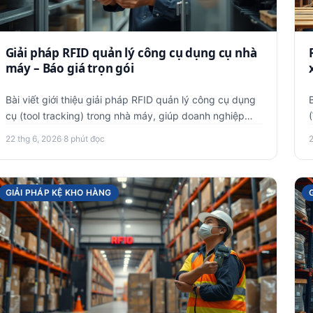
Giải pháp RFID quản lý công cụ dụng cụ nhà
máy – Báo giá trọn gói
Bài viết giới thiệu giải pháp RFID quản lý công cụ dụng
cụ (tool tracking) trong nhà máy, giúp doanh nghiệp
kiểm soát mư…
22 thg 6, 2026
·
8 phút đọc
GIẢI PHÁP KỆ KHO HÀNG