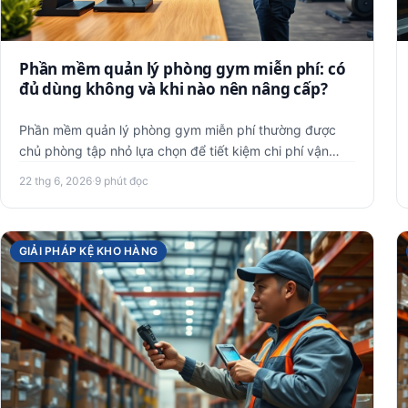
Phần mềm quản lý phòng gym miễn phí: có
đủ dùng không và khi nào nên nâng cấp?
Phần mềm quản lý phòng gym miễn phí thường được
chủ phòng tập nhỏ lựa chọn để tiết kiệm chi phí vận
hành. Tuy nhiên, khô…
22 thg 6, 2026
·
9 phút đọc
GIẢI PHÁP KỆ KHO HÀNG