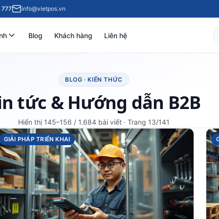
 777
info@vietpos.vn
nh
Blog
Khách hàng
Liên hệ
BLOG · KIẾN THỨC
in tức & Hướng dẫn B2B
Hiển thị 145–156 / 1.684 bài viết · Trang 13/141
GIẢI PHÁP TRIỂN KHAI