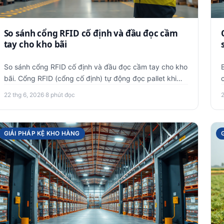
So sánh cổng RFID cố định và đầu đọc cầm
tay cho kho bãi
So sánh cổng RFID cố định và đầu đọc cầm tay cho kho
bãi. Cổng RFID (cổng cố định) tự động đọc pallet khi
qua cổng, phù …
22 thg 6, 2026
·
8 phút đọc
GIẢI PHÁP KỆ KHO HÀNG