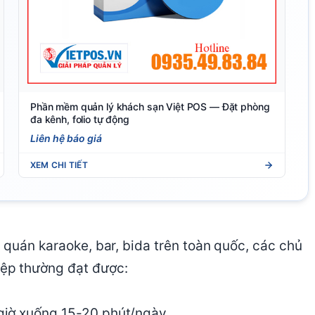
Phần mềm quản lý khách sạn Việt POS — Đặt phòng
đa kênh, folio tự động
Liên hệ báo giá
XEM CHI TIẾT
 quán karaoke, bar, bida trên toàn quốc, các chủ
ệp thường đạt được:
3 giờ xuống 15-20 phút/ngày