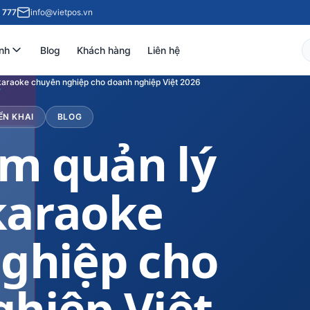
 777
info@vietpos.vn
nh
Blog
Khách hàng
Liên hệ
araoke chuyên nghiệp cho doanh nghiệp Việt 2026
ỂN KHAI
BLOG
m quản lý
karaoke
ghiệp cho
hiệp Việt