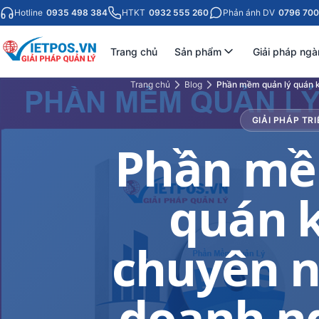
Hotline
0935 498 384
HTKT
0932 555 260
Phản ánh DV
0796 700
Trang chủ
Sản phẩm
Giải pháp ngà
Trang chủ
Blog
Phần mềm quản lý quán k
GIẢI PHÁP TRI
Phần mề
quán 
chuyên n
doanh ng