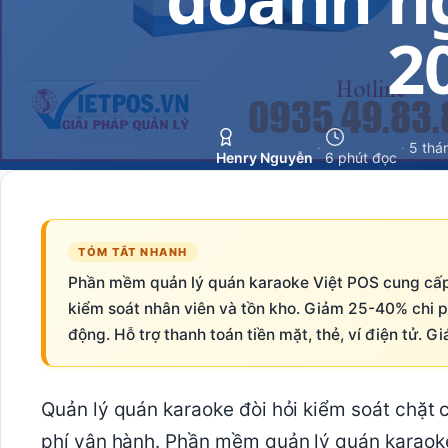
2
·
·
5 thá
Henry Nguyễn
6 phút đọc
TÓM TẮT NHANH
Phần mềm quản lý quán karaoke Việt POS cung cấp q
kiểm soát nhân viên và tồn kho. Giảm 25-40% chi p
động. Hỗ trợ thanh toán tiền mặt, thẻ, ví điện tử. G
Quản lý quán karaoke đòi hỏi kiểm soát chặt c
phí vận hành. Phần mềm quản lý quán karaoke