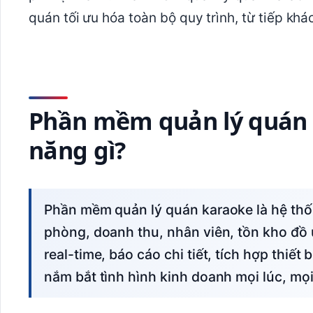
quán tối ưu hóa toàn bộ quy trình, từ tiếp kh
Phần mềm quản lý quán k
năng gì?
Phần mềm quản lý quán karaoke là hệ thống quản lý tích hợp giúp kiểm soát lịch đặt
phòng, doanh thu, nhân viên, tồn kho đồ
real-time, báo cáo chi tiết, tích hợp thiế
nắm bắt tình hình kinh doanh mọi lúc, mọi