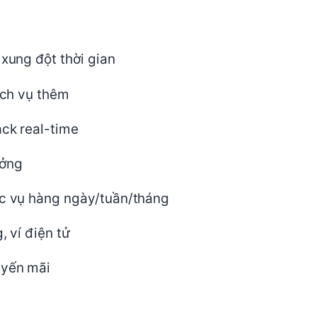
 xung đột thời gian
dịch vụ thêm
ack real-time
ưởng
ục vụ hàng ngày/tuần/tháng
, ví điện tử
uyến mãi