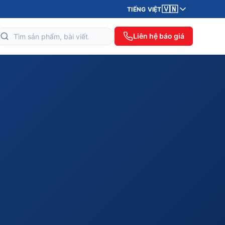
🇻🇳
TIẾNG VIỆT
Liên hệ báo giá