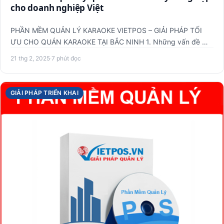
cho doanh nghiệp Việt
PHẦN MỀM QUẢN LÝ KARAOKE VIETPOS – GIẢI PHÁP TỐI
ƯU CHO QUÁN KARAOKE TẠI BẮC NINH 1. Những vấn đề mà
các quán karaoke …
21 thg 2, 2025
·
7 phút đọc
GIẢI PHÁP TRIỂN KHAI