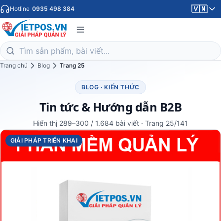
🇻🇳
Hotline
0935 498 384
Trang chủ
Blog
Trang 25
BLOG · KIẾN THỨC
Tin tức & Hướng dẫn B2B
Hiển thị 289–300 / 1.684 bài viết · Trang 25/141
GIẢI PHÁP TRIỂN KHAI