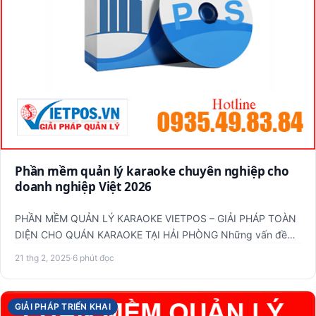
Phần mềm quản lý karaoke chuyên nghiệp cho
doanh nghiệp Việt 2026
PHẦN MỀM QUẢN LÝ KARAOKE VIETPOS – GIẢI PHÁP TOÀN
DIỆN CHO QUÁN KARAOKE TẠI HẢI PHÒNG Những vấn đề
phổ biến khi quản l…
21 thg 2, 2025
·
6 phút đọc
GIẢI PHÁP TRIỂN KHAI