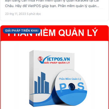
Bạn đang cần mua Phần mềm quản lý quán karaoke tại Lai
Châu. Hãy để VietPOS giúp bạn. Phần mềm quản lý quán
karaoke Vie…
23 thg 11, 2023
·
5 phút đọc
GIẢI PHÁP TRIỂN KHAI