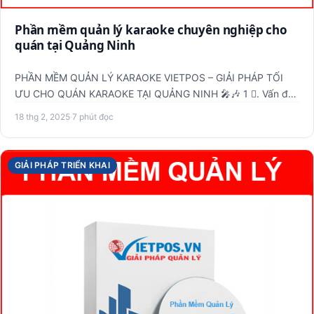
Phần mềm quản lý karaoke chuyên nghiệp cho
quán tại Quảng Ninh
PHẦN MỀM QUẢN LÝ KARAOKE VIETPOS – GIẢI PHÁP TỐI
ƯU CHO QUÁN KARAOKE TẠI QUẢNG NINH 🎤🎶 1️ ⃣. Vấn đề
bạn đang gặp phả…
18 thg 2, 2025
·
7 phút đọc
GIẢI PHÁP TRIỂN KHAI