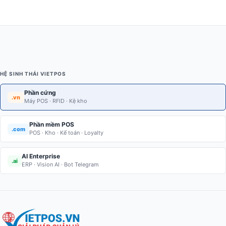
HỆ SINH THÁI VIETPOS
Phần cứng
.vn
Máy POS · RFID · Kệ kho
Phần mềm POS
.com
POS · Kho · Kế toán · Loyalty
AI Enterprise
.ai
ERP · Vision AI · Bot Telegram