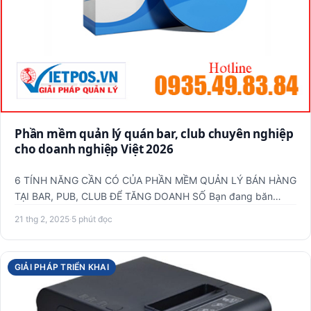
Phần mềm quản lý quán bar, club chuyên nghiệp
cho doanh nghiệp Việt 2026
6 TÍNH NĂNG CẦN CÓ CỦA PHẦN MỀM QUẢN LÝ BÁN HÀNG
TẠI BAR, PUB, CLUB ĐỂ TĂNG DOANH SỐ Bạn đang băn
khoăn liệu phần mềm…
21 thg 2, 2025
·
5 phút đọc
GIẢI PHÁP TRIỂN KHAI