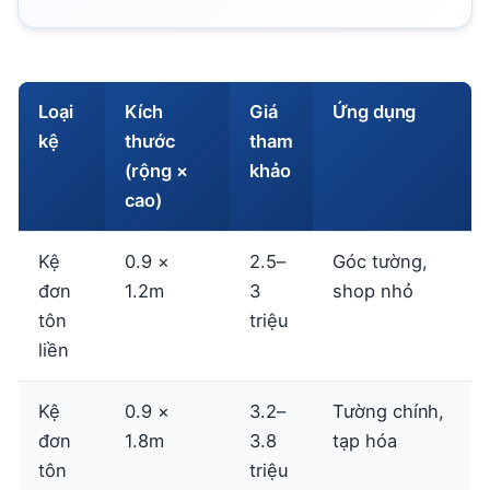
Loại
Kích
Giá
Ứng dụng
kệ
thước
tham
(rộng ×
khảo
cao)
Kệ
0.9 ×
2.5–
Góc tường,
đơn
1.2m
3
shop nhỏ
tôn
triệu
liền
Kệ
0.9 ×
3.2–
Tường chính,
đơn
1.8m
3.8
tạp hóa
tôn
triệu