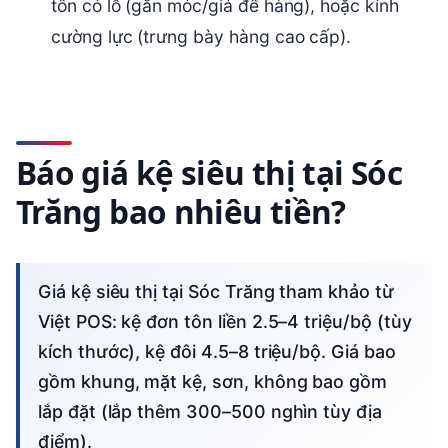
tôn có lỗ (gắn móc/giá để hàng), hoặc kính
cường lực (trưng bày hàng cao cấp).
Báo giá kệ siêu thị tại Sóc
Trăng bao nhiêu tiền?
Giá kệ siêu thị tại Sóc Trăng tham khảo từ
Việt POS: kệ đơn tôn liền 2.5–4 triệu/bộ (tùy
kích thước), kệ đôi 4.5–8 triệu/bộ. Giá bao
gồm khung, mặt kệ, sơn, không bao gồm
lắp đặt (lắp thêm 300–500 nghìn tùy địa
điểm).