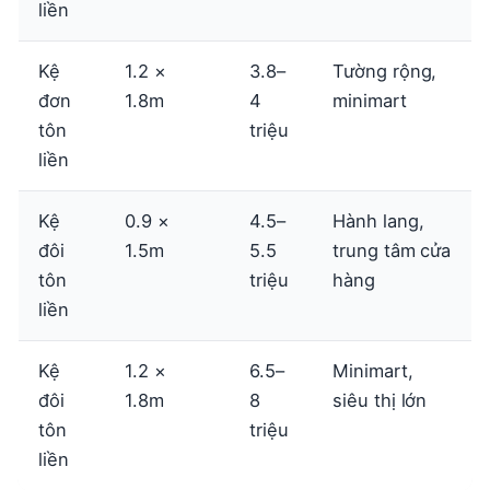
liền
Kệ
1.2 ×
3.8–
Tường rộng,
đơn
1.8m
4
minimart
tôn
triệu
liền
Kệ
0.9 ×
4.5–
Hành lang,
đôi
1.5m
5.5
trung tâm cửa
tôn
triệu
hàng
liền
Kệ
1.2 ×
6.5–
Minimart,
đôi
1.8m
8
siêu thị lớn
tôn
triệu
liền