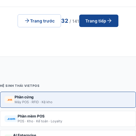
32
Trang trước
Trang tiếp
/ 141
HỆ SINH THÁI VIETPOS
Phần cứng
.vn
Máy POS · RFID · Kệ kho
Phần mềm POS
.com
POS · Kho · Kế toán · Loyalty
AI Enterprise