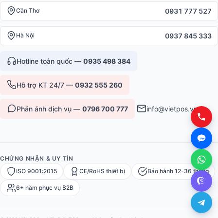
0931 777 527
Cần Thơ
0937 845 333
Hà Nội
Hotline toàn quốc —
0935 498 384
Hỗ trợ KT 24/7 —
0932 555 260
Phản ánh dịch vụ —
0796 700 777
info@vietpos.vn
CHỨNG NHẬN & UY TÍN
ISO 9001:2015
CE/RoHS thiết bị
Bảo hành 12-36 tháng
6+ năm phục vụ B2B