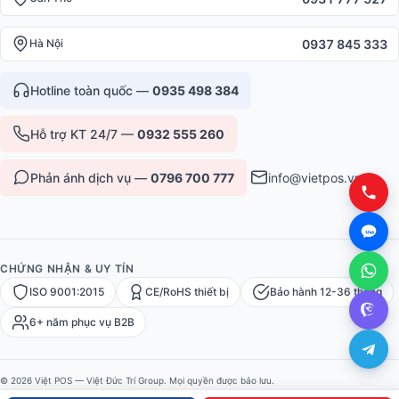
0937 845 333
Hà Nội
Hotline toàn quốc —
0935 498 384
Hỗ trợ KT 24/7 —
0932 555 260
Phản ánh dịch vụ —
0796 700 777
info@vietpos.vn
CHỨNG NHẬN & UY TÍN
ISO 9001:2015
CE/RoHS thiết bị
Bảo hành 12-36 tháng
6+ năm phục vụ B2B
© 2026 Việt POS — Việt Đức Trí Group. Mọi quyền được bảo lưu.
Bảo mật
·
Điều khoản
·
Sitemap