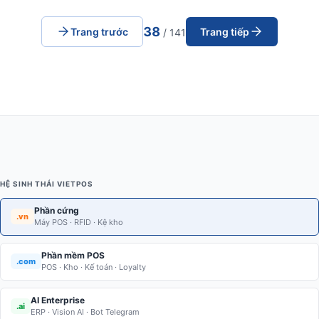
38
Trang trước
Trang tiếp
/ 141
HỆ SINH THÁI VIETPOS
Phần cứng
.vn
Máy POS · RFID · Kệ kho
Phần mềm POS
.com
POS · Kho · Kế toán · Loyalty
AI Enterprise
.ai
ERP · Vision AI · Bot Telegram