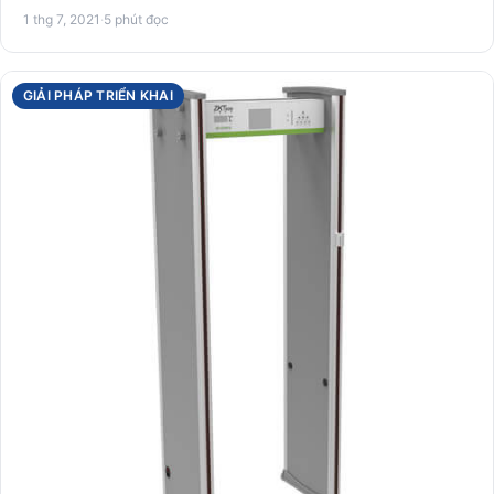
PDA cầ…
1 thg 7, 2021
·
5 phút đọc
GIẢI PHÁP TRIỂN KHAI