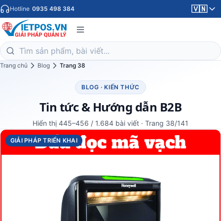
🇻🇳
Hotline
0935 498 384
Trang chủ
Blog
Trang 38
BLOG · KIẾN THỨC
Tin tức & Hướng dẫn B2B
Hiển thị 445–456 / 1.684 bài viết · Trang 38/141
GIẢI PHÁP TRIỂN KHAI