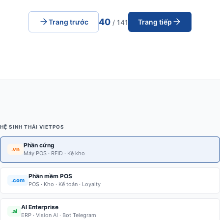
40
Trang trước
Trang tiếp
/ 141
HỆ SINH THÁI VIETPOS
Phần cứng
.vn
Máy POS · RFID · Kệ kho
Phần mềm POS
.com
POS · Kho · Kế toán · Loyalty
AI Enterprise
.ai
ERP · Vision AI · Bot Telegram