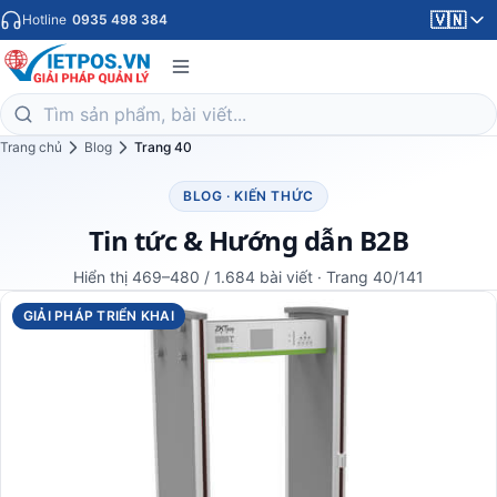
🇻🇳
Hotline
0935 498 384
Trang chủ
Blog
Trang 40
BLOG · KIẾN THỨC
Tin tức & Hướng dẫn B2B
Hiển thị 469–480 / 1.684 bài viết · Trang 40/141
GIẢI PHÁP TRIỂN KHAI