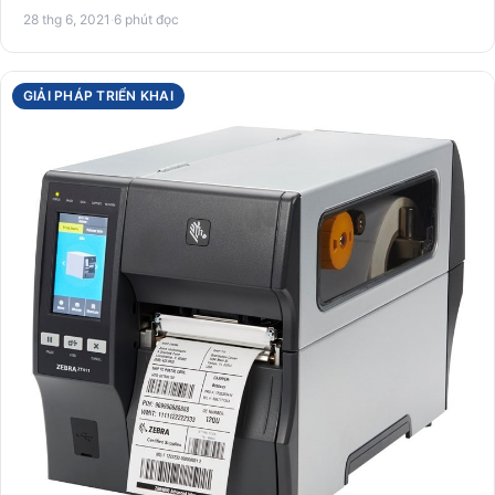
sử…
28 thg 6, 2021
·
6 phút đọc
GIẢI PHÁP TRIỂN KHAI