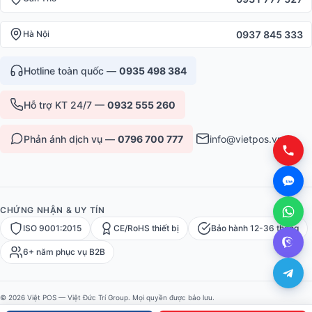
0937 845 333
Hà Nội
Hotline toàn quốc —
0935 498 384
Hỗ trợ KT 24/7 —
0932 555 260
Phản ánh dịch vụ —
0796 700 777
info@vietpos.vn
CHỨNG NHẬN & UY TÍN
ISO 9001:2015
CE/RoHS thiết bị
Bảo hành 12-36 tháng
6+ năm phục vụ B2B
© 2026 Việt POS — Việt Đức Trí Group. Mọi quyền được bảo lưu.
Bảo mật
·
Điều khoản
·
Sitemap