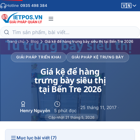
🇻🇳
Hotline
0935 498 384
Trang chủ
Blog
Giá kệ để hàng trưng bày siêu thị tại Bến Tre 2026
GIẢI PHÁP TRIỂN KHAI
GIẢI PHÁP KỆ TRƯNG BÀY
Giá kệ để hàng
trưng bày siêu thị
tại Bến Tre 2026
·
·
25 tháng 11, 2017
·
Henry Nguyễn
5 phút đọc
Cập nhật 21 tháng 5, 2026
Mục lục bài viết (7)