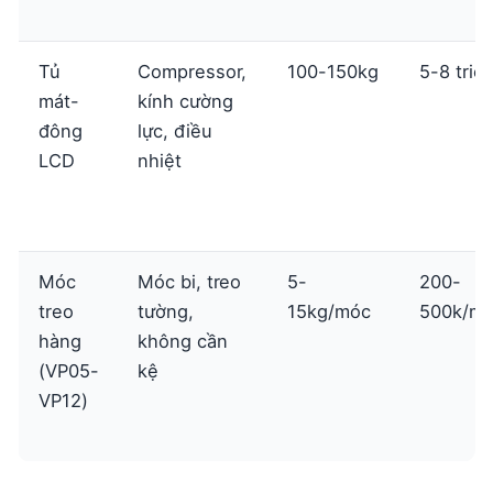
Tủ
Compressor,
100-150kg
5-8 triệ
mát-
kính cường
đông
lực, điều
LCD
nhiệt
Móc
Móc bi, treo
5-
200-
treo
tường,
15kg/móc
500k/m
hàng
không cần
(VP05-
kệ
VP12)