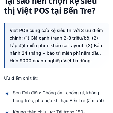
Tại sao nên chọn kệ siêu
thị Việt POS tại Bến Tre?
Việt POS cung cấp kệ siêu thị với 3 ưu điểm
chính: (1) Giá cạnh tranh 2-8 triệu/bộ, (2)
Lắp đặt miễn phí + khảo sát layout, (3) Bảo
hành 24 tháng + bảo trì miễn phí năm đầu.
Hơn 9000 doanh nghiệp Việt tin dùng.
Ưu điểm chi tiết:
Sơn tĩnh điện: Chống ẩm, chống gỉ, không
bong tróc, phù hợp khí hậu Bến Tre (ẩm ướt)
Khung thép chịu lực: Tải trọng 150-