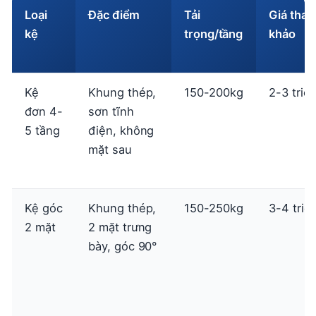
Loại
Đặc điểm
Tải
Giá tha
kệ
trọng/tầng
khảo
Kệ
Khung thép,
150-200kg
2-3 triệ
đơn 4-
sơn tĩnh
5 tầng
điện, không
mặt sau
Kệ góc
Khung thép,
150-250kg
3-4 triệ
2 mặt
2 mặt trưng
bày, góc 90°