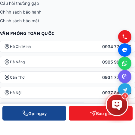
Câu hỏi thường gặp
Chính sách bảo hành
Chính sách bảo mật
VĂN PHÒNG TOÀN QUỐC
0934 777 443
Hồ Chí Minh
0905 999 656
Đà Nẵng
0931 777 527
Cần Thơ
0937 845 333
Hà Nội
1
Hotline toàn quốc —
0935 498 384
Gọi ngay
Báo giá
Hỗ trợ KT 24/7 —
0932 555 260