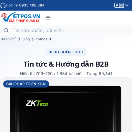
🇻🇳
Hotline
0935 498 384
Trang chủ
Blog
Trang 60
BLOG · KIẾN THỨC
Tin tức & Hướng dẫn B2B
Hiển thị 709–720 / 1.684 bài viết · Trang 60/141
GIẢI PHÁP TRIỂN KHAI