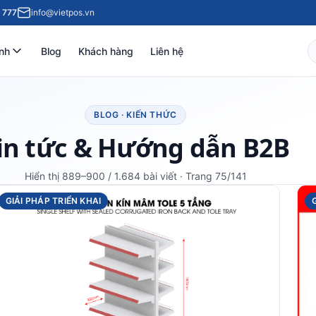
 777
info@vietpos.vn
nh
Blog
Khách hàng
Liên hệ
BLOG · KIẾN THỨC
in tức & Hướng dẫn B2B
Hiển thị 889–900 / 1.684 bài viết · Trang 75/141
GIẢI PHÁP TRIỂN KHAI