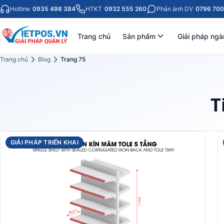
Hotline
0935 498 384
HTKT
0932 555 260
Phản ánh DV
0796 700
Trang chủ
Sản phẩm
Giải pháp ngà
Trang chủ
Blog
Trang 75
T
GIẢI PHÁP TRIỂN KHAI