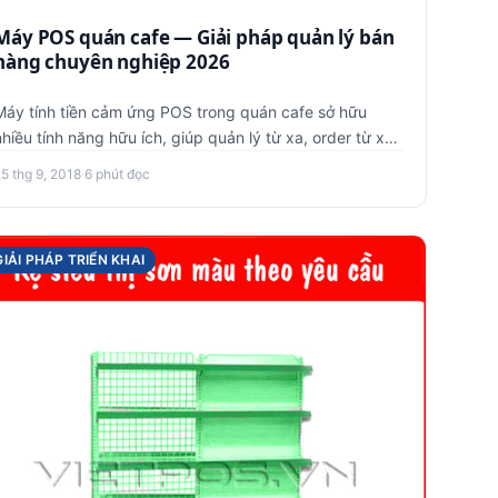
Máy POS quán cafe — Giải pháp quản lý bán
hàng chuyên nghiệp 2026
Máy tính tiền cảm ứng POS trong quán cafe sở hữu
nhiều tính năng hữu ích, giúp quản lý từ xa, order từ xa,
quản lý kho h…
5 thg 9, 2018
·
6 phút đọc
GIẢI PHÁP TRIỂN KHAI