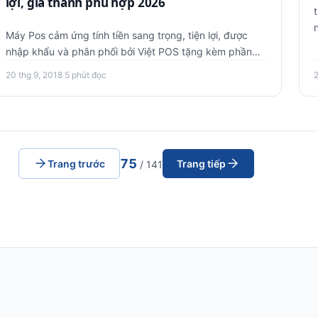
lợi, giá thành phù hợp 2026
Máy Pos cảm ứng tính tiền sang trọng, tiện lợi, được
nhập khẩu và phân phối bởi Việt POS tặng kèm phần
mềm quản lý tính …
20 thg 9, 2018
·
5 phút đọc
75
Trang trước
Trang tiếp
/ 141