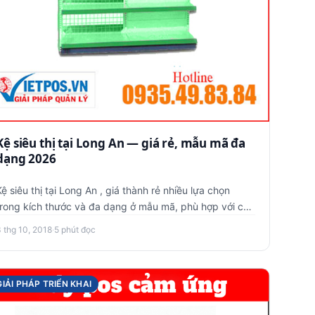
Kệ siêu thị tại Long An — giá rẻ, mẫu mã đa
dạng 2026
Kệ siêu thị tại Long An , giá thành rẻ nhiều lựa chọn
trong kích thước và đa dạng ở mẫu mã, phù hợp với các
mục đích trư…
3 thg 10, 2018
·
5 phút đọc
GIẢI PHÁP TRIỂN KHAI