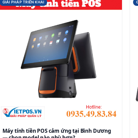
GIẢI PHÁP TRIỂN KHAI
Máy tính tiền POS cảm ứng tại Bình Dương
— chọn model nào phù hợp?