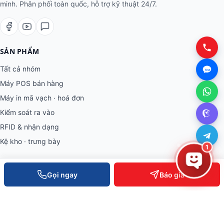
minh. Phân phối toàn quốc, hỗ trợ kỹ thuật 24/7.
SẢN PHẨM
Tất cả nhóm
Máy POS bán hàng
Máy in mã vạch · hoá đơn
Kiểm soát ra vào
RFID & nhận dạng
Kệ kho · trưng bày
1
THÔNG TIN
Gọi ngay
Báo giá
Về Việt POS
Khách hàng tiêu biểu
Bài viết & tin tức
Tuyển dụng