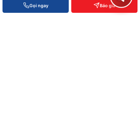
Gọi ngay
Báo giá
HỆ SINH THÁI VIETPOS
Phần cứng
.vn
Máy POS · RFID · Kệ kho
Phần mềm POS
.com
POS · Kho · Kế toán · Loyalty
AI Enterprise
.ai
ERP · Vision AI · Bot Telegram