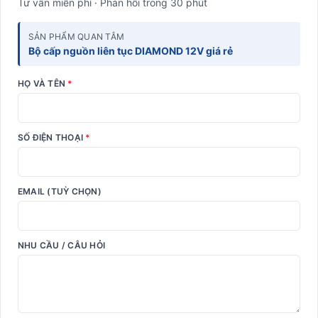
Tư vấn miễn phí · Phản hồi trong 30 phút
SẢN PHẨM QUAN TÂM
Bộ cấp nguồn liên tục DIAMOND 12V giá rẻ
HỌ VÀ TÊN
*
SỐ ĐIỆN THOẠI
*
EMAIL (TUỲ CHỌN)
NHU CẦU / CÂU HỎI