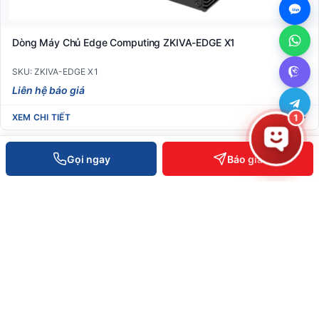
Dòng Máy Chủ Edge Computing ZKIVA-EDGE X1
SKU: ZKIVA-EDGE X1
Liên hệ báo giá
XEM CHI TIẾT
1
Gọi ngay
Báo giá
HỆ SINH THÁI VIETPOS
Phần cứng
.vn
Máy POS · RFID · Kệ kho