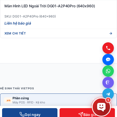
Màn Hình LED Ngoài Trời DG01-A2P40Pro (640x960)
SKU: DG01-A2P40Pro (640x960)
Liên hệ báo giá
XEM CHI TIẾT
HỆ SINH THÁI VIETPOS
Phần cứng
1
.vn
Máy POS · RFID · Kệ kho
Gọi ngay
Báo giá
Phần mềm POS
.com