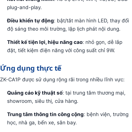
plug-and-play.
Điều khiển tự động
: bật/tắt màn hình LED, thay đổi
độ sáng theo môi trường, lập lịch phát nội dung.
Thiết kế tiện lợi, hiệu năng cao
: nhỏ gọn, dễ lắp
đặt, tiết kiệm điện năng với công suất chỉ 9W.
Ứng dụng thực tế
ZK-CA1P được sử dụng rộng rãi trong nhiều lĩnh vực:
Quảng cáo kỹ thuật số
: tại trung tâm thương mại,
showroom, siêu thị, cửa hàng.
Trung tâm thông tin công cộng
: bệnh viện, trường
học, nhà ga, bến xe, sân bay.