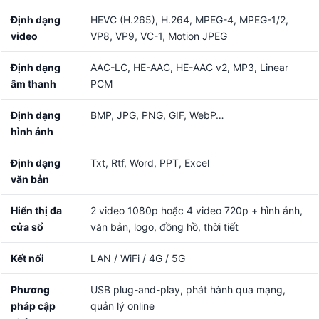
Định dạng
HEVC (H.265), H.264, MPEG-4, MPEG-1/2,
video
VP8, VP9, VC-1, Motion JPEG
Định dạng
AAC-LC, HE-AAC, HE-AAC v2, MP3, Linear
âm thanh
PCM
Định dạng
BMP, JPG, PNG, GIF, WebP…
hình ảnh
Định dạng
Txt, Rtf, Word, PPT, Excel
văn bản
Hiển thị đa
2 video 1080p hoặc 4 video 720p + hình ảnh,
cửa sổ
văn bản, logo, đồng hồ, thời tiết
Kết nối
LAN / WiFi / 4G / 5G
Phương
USB plug-and-play, phát hành qua mạng,
pháp cập
quản lý online