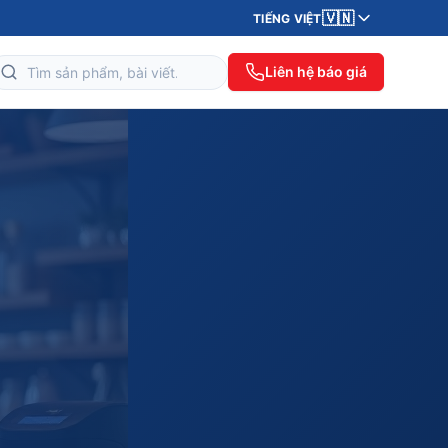
🇻🇳
TIẾNG VIỆT
Liên hệ báo giá