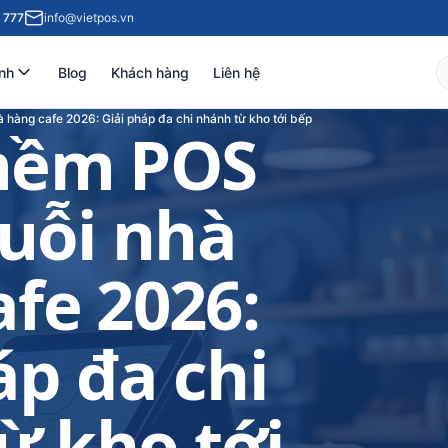
 777
info@vietpos.vn
nh
Blog
Khách hàng
Liên hệ
hàng cafe 2026: Giải pháp đa chi nhánh từ kho tới bếp
mềm POS
uỗi nhà
fe 2026:
áp đa chi
ừ kho tới