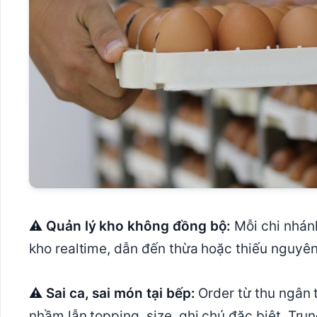
⚠ Quản lý kho không đồng bộ:
Mỗi chi nhánh
kho realtime, dẫn đến thừa hoặc thiếu nguyên
⚠ Sai ca, sai món tại bếp:
Order từ thu ngân 
nhầm lẫn topping, size, ghi chú đặc biệt. Trun