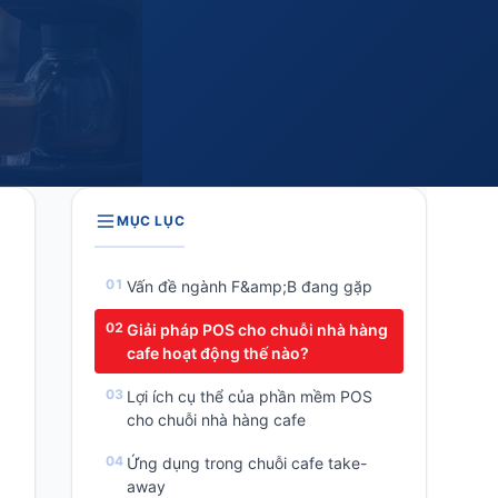
MỤC LỤC
Vấn đề ngành F&amp;B đang gặp
Giải pháp POS cho chuỗi nhà hàng
cafe hoạt động thế nào?
Lợi ích cụ thể của phần mềm POS
cho chuỗi nhà hàng cafe
Ứng dụng trong chuỗi cafe take-
away