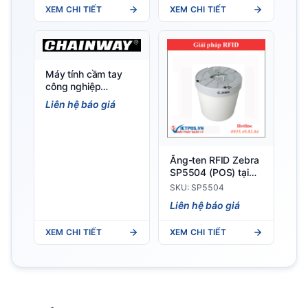
cầm tay
XEM CHI TIẾT
XEM CHI TIẾT
Máy tính cầm tay
công nghiệp
Chainway C70
Liên hệ báo giá
(Android 11) - Siêu
mỏng nhẹ, bền bỉ
Ăng-ten RFID Zebra
SP5504 (POS) tại
điểm bán hàng
SKU: SP5504
Liên hệ báo giá
XEM CHI TIẾT
XEM CHI TIẾT