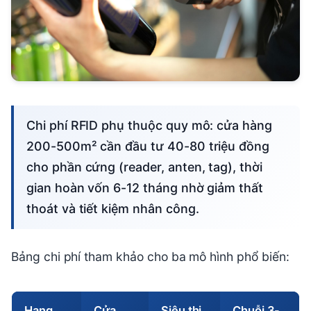
Chi phí RFID phụ thuộc quy mô: cửa hàng
200-500m² cần đầu tư 40-80 triệu đồng
cho phần cứng (reader, anten, tag), thời
gian hoàn vốn 6-12 tháng nhờ giảm thất
thoát và tiết kiệm nhân công.
Bảng chi phí tham khảo cho ba mô hình phổ biến:
Hạng
Cửa
Siêu thị
Chuỗi 3-