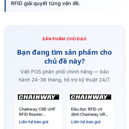
RFID giải quyết từng vấn đề.
SẢN PHẨM CHỦ ĐẠO
Bạn đang tìm sản phẩm cho
chủ đề này?
Việt POS phân phối chính hãng — bảo
hành 24-36 tháng, hỗ trợ kỹ thuật 24/7.
Chainway C66 UHF
Đầu đọc RFID cố
RFID Reader
định Chainway UR4
(Android 11/13) –
4 cổng, chip Impinj E
Liên hệ báo giá
Liên hệ báo giá
Đầu đọc RFID UHF
Series