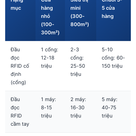
mục
hàng
mini
5 cửa
nhỏ
(300-
hàng
(100-
800m²)
300m²)
Đầu
1 cổng:
2-3
5-10
đọc
12-18
cổng:
cổng: 60-
RFID cố
triệu
25-50
150 triệu
định
triệu
(cổng)
Đầu
1 máy:
2 máy:
5 máy:
đọc
8-15
16-30
40-75
RFID
triệu
triệu
triệu
cầm tay