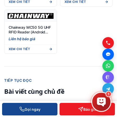
XEM CHI TIẾT
XEM CHI TIẾT
Chainway MC50 5G UHF
RFID Reader (Android
12/14) - Đầu đọc RFID
Liên hệ báo giá
cầm tay
XEM CHI TIẾT
TIẾP TỤC ĐỌC
Bài viết cùng chủ đề
1
Máy in bill hóa đơn nhiệt chuyên
Gọi ngay
Báo giá
nghiệp cho doanh nghiệp Miền