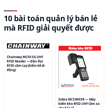
10 bài toán quản lý bán lẻ
mà RFID giải quyết được
Chainway MC50 5G UHF
RFID Reader — Đầu đọc
RFID cầm tay (kiểm kê di
động)
Zebra MC3390XR — Máy
kiểm kho RFID UHF tầm xa
cho bán lẻ