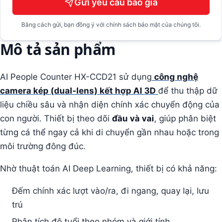
Gửi yêu cầu báo giá
Bằng cách gửi, bạn đồng ý với chính sách bảo mật của chúng tôi.
Mô tả sản phẩm
AI People Counter HX-CCD21 sử dụng
công nghệ
camera kép (dual-lens) kết hợp AI 3D
để thu thập dữ
liệu chiều sâu và nhận diện chính xác chuyển động của
con người. Thiết bị theo dõi
đầu và vai
, giúp phân biệt
từng cá thể ngay cả khi di chuyển gần nhau hoặc trong
môi trường đông đúc.
Nhờ thuật toán AI Deep Learning, thiết bị có khả năng:
Đếm chính xác lượt vào/ra, đi ngang, quay lại, lưu
trú
Phân tích độ tuổi theo nhóm và giới tính