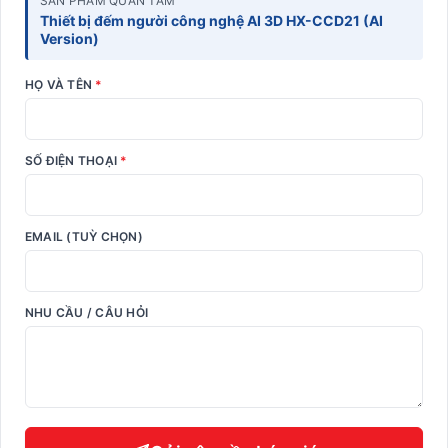
SẢN PHẨM QUAN TÂM
Thiết bị đếm người công nghệ AI 3D HX-CCD21 (AI
Version)
HỌ VÀ TÊN
*
SỐ ĐIỆN THOẠI
*
EMAIL (TUỲ CHỌN)
NHU CẦU / CÂU HỎI