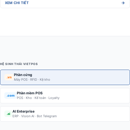
XEM CHI TIẾT
HỆ SINH THÁI VIETPOS
Phần cứng
.vn
Máy POS · RFID · Kệ kho
Phần mềm POS
.com
POS · Kho · Kế toán · Loyalty
AI Enterprise
.ai
ERP · Vision AI · Bot Telegram