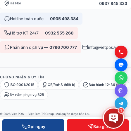
0937 845 333
Hà Nội
Hotline toàn quốc —
0935 498 384
Hỗ trợ KT 24/7 —
0932 555 260
Phản ánh dịch vụ —
0796 700 777
info@vietpos.vn
CHỨNG NHẬN & UY TÍN
ISO 9001:2015
CE/RoHS thiết bị
Bảo hành 12-36 tháng
6+ năm phục vụ B2B
1
© 2026 Việt POS — Việt Đức Trí Group. Mọi quyền được bảo lưu.
Bảo mật
·
Điều khoản
·
Sitemap
Gọi ngay
Báo giá