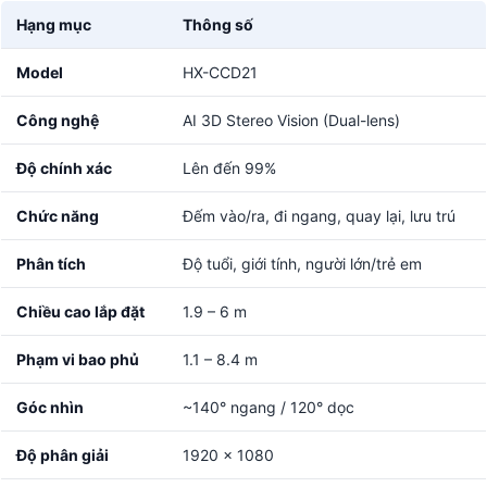
Hạng mục
Thông số
Model
HX-CCD21
Công nghệ
AI 3D Stereo Vision (Dual-lens)
Độ chính xác
Lên đến 99%
Chức năng
Đếm vào/ra, đi ngang, quay lại, lưu trú
Phân tích
Độ tuổi, giới tính, người lớn/trẻ em
Chiều cao lắp đặt
1.9 – 6 m
Phạm vi bao phủ
1.1 – 8.4 m
Góc nhìn
~140° ngang / 120° dọc
Độ phân giải
1920 x 1080