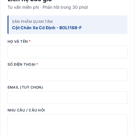
Tư vấn miễn phí · Phản hồi trong 30 phút
SẢN PHẨM QUAN TÂM
Cột Chắn Xe Cố Định - BOL1168-F
HỌ VÀ TÊN
*
SỐ ĐIỆN THOẠI
*
EMAIL (TUỲ CHỌN)
NHU CẦU / CÂU HỎI