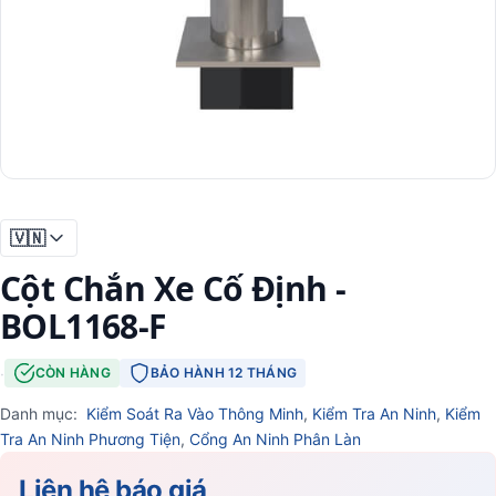
🇻🇳
Cột Chắn Xe Cố Định -
BOL1168-F
·
CÒN HÀNG
BẢO HÀNH 12 THÁNG
Danh mục:
Kiểm Soát Ra Vào Thông Minh
,
Kiểm Tra An Ninh
,
Kiểm
Tra An Ninh Phương Tiện
,
Cổng An Ninh Phân Làn
Liên hệ báo giá