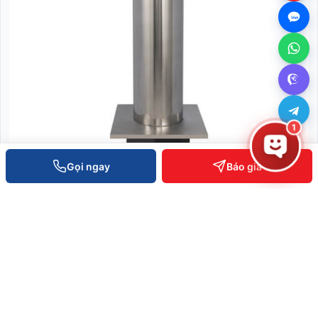
1
Gọi ngay
Báo giá
Cột Chắn Xe Cố Định - BOL1168-F
Liên hệ báo giá
XEM CHI TIẾT