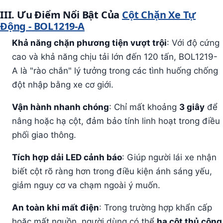
III. Ưu Điểm Nổi Bật Của
Cột Chặn Xe Tự
Động - BOL1219-A
Khả năng chặn phương tiện vượt trội
: Với độ cứng
cao và khả năng chịu tải lớn đến 120 tấn, BOL1219-
A là "rào chắn" lý tưởng trong các tình huống chống
đột nhập bằng xe cơ giới.
Vận hành nhanh chóng
: Chỉ mất khoảng
3 giây
để
nâng hoặc hạ cột, đảm bảo tính linh hoạt trong điều
phối giao thông.
Tích hợp dải LED cảnh báo
: Giúp người lái xe nhận
biết cột rõ ràng hơn trong điều kiện ánh sáng yếu,
giảm nguy cơ va chạm ngoài ý muốn.
An toàn khi mất điện
: Trong trường hợp khẩn cấp
hoặc mất nguồn, người dùng có thể
hạ cột thủ công