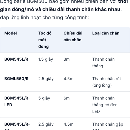
Dòng barie BGM500 bao gồm nhiều phiên bản với
thời
gian đóng/mở và chiều dài thanh chắn khác nhau
,
đáp ứng linh hoạt cho từng công trình:
Model
Tốc độ
Chiều dài
Loại cần chắn
mở/
cần chắn
đóng
BGM545L/R
1.5 giây
3m
Thanh chắn
thẳng
BGML560/R
2.5 giây
4.5m
Thanh chắn rút
(ống lồng)
BGM545L/R-
5 giây
6m
Thanh chắn
LED
thẳng có đèn
LED
BGM545L/R-
2.5 giây
4.5m
Thanh chắn gập