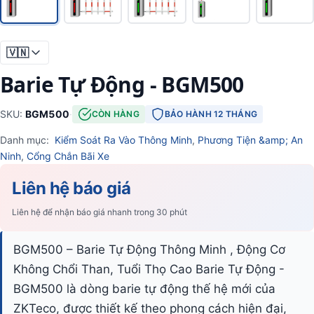
🇻🇳
Barie Tự Động - BGM500
SKU:
BGM500
·
CÒN HÀNG
BẢO HÀNH 12 THÁNG
Danh mục:
Kiểm Soát Ra Vào Thông Minh
,
Phương Tiện &amp; An
Ninh
,
Cổng Chắn Bãi Xe
Liên hệ báo giá
Liên hệ để nhận báo giá nhanh trong 30 phút
BGM500 – Barie Tự Động Thông Minh , Động Cơ
Không Chổi Than, Tuổi Thọ Cao Barie Tự Động -
BGM500 là dòng barie tự động thế hệ mới của
ZKTeco, được thiết kế theo phong cách hiện đại,