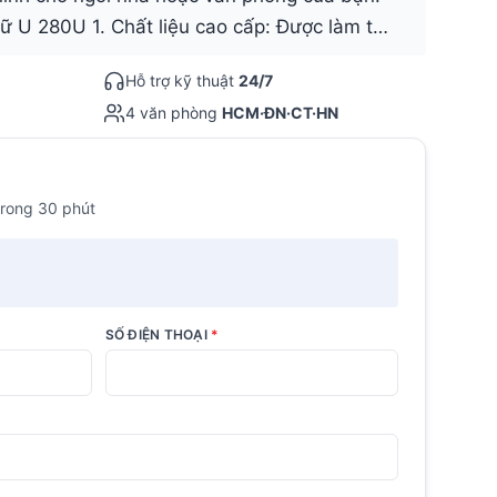
ữ U 280U 1. Chất liệu cao cấp: Được làm t…
Hỗ trợ kỹ thuật
24/7
4 văn phòng
HCM·ĐN·CT·HN
trong 30 phút
SỐ ĐIỆN THOẠI
*