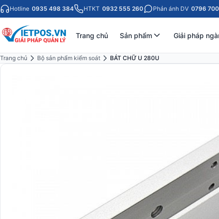
Hotline
0935 498 384
HTKT
0932 555 260
Phản ánh DV
0796 700
Trang chủ
Sản phẩm
Giải pháp ngà
Trang chủ
Bộ sản phẩm kiểm soát
BÁT CHỮ U 280U