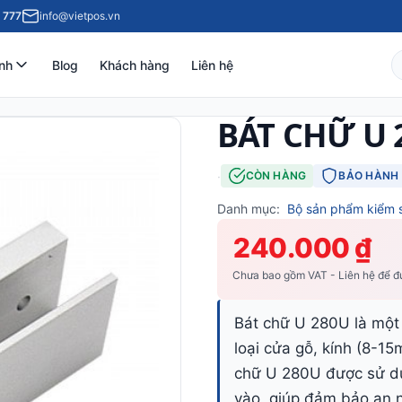
 777
info@vietpos.vn
nh
Blog
Khách hàng
Liên hệ
BÁT CHỮ U 
·
CÒN HÀNG
BẢO HÀNH 
Danh mục:
Bộ sản phẩm kiểm 
240.000 ₫
Chưa bao gồm VAT - Liên hệ để đư
Bát chữ U 280U là một 
loại cửa gỗ, kính (8-1
chữ U 280U được sử dụ
vào, giúp đảm bảo an 