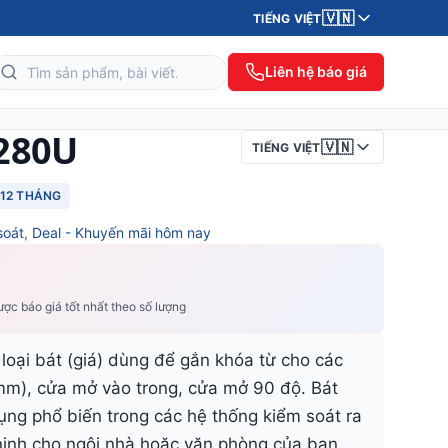
🇻🇳
TIẾNG VIỆT
Liên hệ báo giá
280U
🇻🇳
TIẾNG VIỆT
12 THÁNG
soát
,
Deal - Khuyến mãi hôm nay
ợc báo giá tốt nhất theo số lượng
loại bát (giá) dùng để gắn khóa từ cho các
5mm), cửa mở vào trong, cửa mở 90 độ. Bát
ng phổ biến trong các hệ thống kiểm soát ra
ninh cho ngôi nhà hoặc văn phòng của bạn.