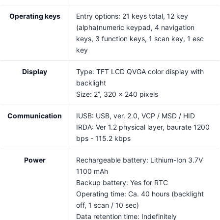
Operating keys
Entry options: 21 keys total, 12 key
(alpha)numeric keypad, 4 navigation
keys, 3 function keys, 1 scan key, 1 esc
key
Display
Type: TFT LCD QVGA color display with
backlight
Size: 2”, 320 x 240 pixels
Communication
IUSB: USB, ver. 2.0, VCP / MSD / HID
IRDA: Ver 1.2 physical layer, baurate 1200
bps - 115.2 kbps
Power
Rechargeable battery: Lithium-Ion 3.7V
1100 mAh
Backup battery: Yes for RTC
Operating time: Ca. 40 hours (backlight
off, 1 scan / 10 sec)
Data retention time: Indefinitely