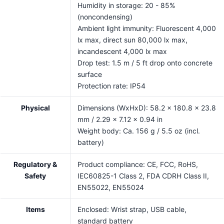
Humidity in storage: 20 - 85%
(noncondensing)
Ambient light immunity: Fluorescent 4,000
lx max, direct sun 80,000 lx max,
incandescent 4,000 lx max
Drop test: 1.5 m / 5 ft drop onto concrete
surface
Protection rate: IP54
Physical
Dimensions (WxHxD): 58.2 x 180.8 x 23.8
mm / 2.29 x 7.12 x 0.94 in
Weight body: Ca. 156 g / 5.5 oz (incl.
battery)
Regulatory &
Product compliance: CE, FCC, RoHS,
Safety
IEC60825-1 Class 2, FDA CDRH Class II,
EN55022, EN55024
Items
Enclosed: Wrist strap, USB cable,
standard battery