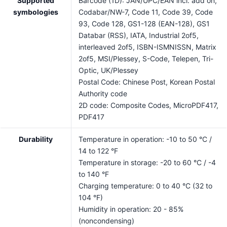
Supported
Barcode (1D): JAN/UPC/EAN incl. add on,
symbologies
Codabar/NW-7, Code 11, Code 39, Code
93, Code 128, GS1-128 (EAN-128), GS1
Databar (RSS), IATA, Industrial 2of5,
interleaved 2of5, ISBN-ISMNISSN, Matrix
2of5, MSI/Plessey, S-Code, Telepen, Tri-
Optic, UK/Plessey
Postal Code: Chinese Post, Korean Postal
Authority code
2D code: Composite Codes, MicroPDF417,
PDF417
Durability
Temperature in operation: -10 to 50 °C /
14 to 122 °F
Temperature in storage: -20 to 60 °C / -4
to 140 °F
Charging temperature: 0 to 40 °C (32 to
104 °F)
Humidity in operation: 20 - 85%
(noncondensing)