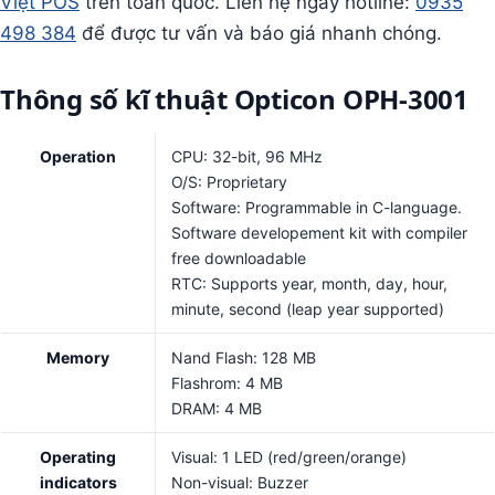
Việt POS
trên toàn quốc. Liên hệ ngay hotline:
0935
498 384
để được tư vấn và báo giá nhanh chóng.
Thông số kĩ thuật Opticon OPH-3001
Operation
CPU: 32-bit, 96 MHz
O/S: Proprietary
Software: Programmable in C-language.
Software developement kit with compiler
free downloadable
RTC: Supports year, month, day, hour,
minute, second (leap year supported)
Memory
Nand Flash: 128 MB
Flashrom: 4 MB
DRAM: 4 MB
Operating
Visual: 1 LED (red/green/orange)
indicators
Non-visual: Buzzer