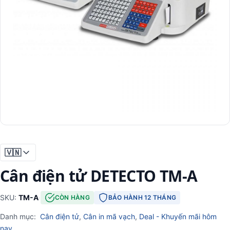
🇻🇳
Cân điện tử DETECTO TM-A
SKU:
TM-A
·
CÒN HÀNG
BẢO HÀNH 12 THÁNG
Danh mục:
Cân điện tử
,
Cân in mã vạch
,
Deal - Khuyến mãi hôm
nay