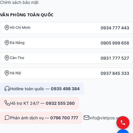
Chính sách bảo mật
VĂN PHÒNG TOÀN QUỐC
0934 777 443
Hồ Chí Minh
0905 999 656
Đà Nẵng
0931 777 527
Cần Thơ
0937 845 333
Hà Nội
Hotline toàn quốc —
0935 498 384
Hỗ trợ KT 24/7 —
0932 555 260
Phản ánh dịch vụ —
0796 700 777
info@vietpos.vn