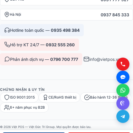
0937 845 333
Hà Nội
Hotline toàn quốc —
0935 498 384
Hỗ trợ KT 24/7 —
0932 555 260
Phản ánh dịch vụ —
0796 700 777
info@vietpos.vn
CHỨNG NHẬN & UY TÍN
ISO 9001:2015
CE/RoHS thiết bị
Bảo hành 12-36 tháng
6+ năm phục vụ B2B
© 2026 Việt POS — Việt Đức Trí Group. Mọi quyền được bảo lưu.
Bảo mật
·
Điều khoản
·
Sitemap