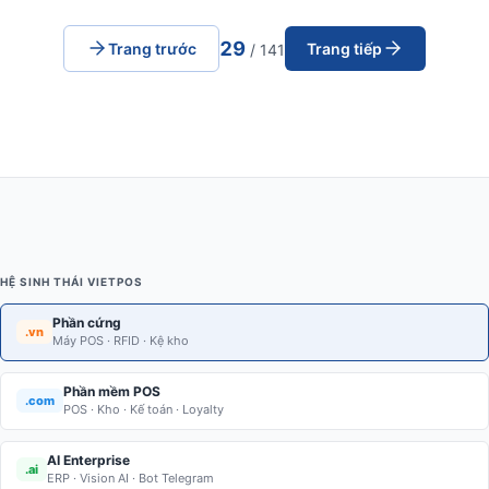
29
Trang trước
Trang tiếp
/ 141
HỆ SINH THÁI VIETPOS
Phần cứng
.vn
Máy POS · RFID · Kệ kho
Phần mềm POS
.com
POS · Kho · Kế toán · Loyalty
AI Enterprise
.ai
ERP · Vision AI · Bot Telegram