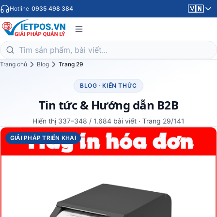
🇻🇳
Hotline
0935 498 384
Trang chủ
Blog
Trang 29
BLOG · KIẾN THỨC
Tin tức & Hướng dẫn B2B
Hiển thị 337–348 / 1.684 bài viết · Trang 29/141
GIẢI PHÁP TRIỂN KHAI