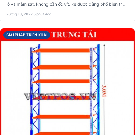
lỗ và mâm sắt, không cần ốc vít. Kệ được dùng phổ biến tr…
26 thg 10, 2022
·
5 phút đọc
GIẢI PHÁP TRIỂN KHAI