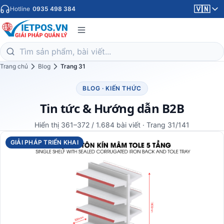
🇻🇳
Hotline
0935 498 384
Trang chủ
Blog
Trang 31
BLOG · KIẾN THỨC
Tin tức & Hướng dẫn B2B
Hiển thị 361–372 / 1.684 bài viết · Trang 31/141
GIẢI PHÁP TRIỂN KHAI