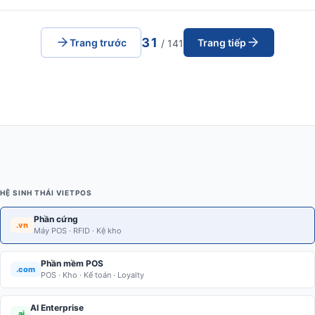
31
Trang trước
Trang tiếp
/ 141
HỆ SINH THÁI VIETPOS
Phần cứng
.vn
Máy POS · RFID · Kệ kho
Phần mềm POS
.com
POS · Kho · Kế toán · Loyalty
AI Enterprise
.ai