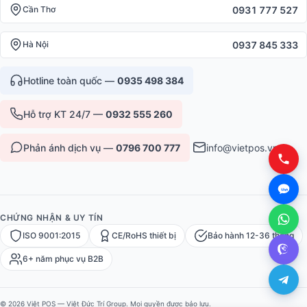
0931 777 527
Cần Thơ
0937 845 333
Hà Nội
Hotline toàn quốc —
0935 498 384
Hỗ trợ KT 24/7 —
0932 555 260
Phản ánh dịch vụ —
0796 700 777
info@vietpos.vn
CHỨNG NHẬN & UY TÍN
ISO 9001:2015
CE/RoHS thiết bị
Bảo hành 12-36 tháng
6+ năm phục vụ B2B
© 2026 Việt POS — Việt Đức Trí Group. Mọi quyền được bảo lưu.