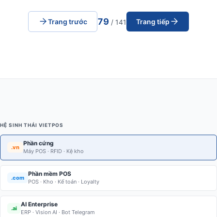
79
Trang trước
Trang tiếp
/ 141
HỆ SINH THÁI VIETPOS
Phần cứng
.vn
Máy POS · RFID · Kệ kho
Phần mềm POS
.com
POS · Kho · Kế toán · Loyalty
AI Enterprise
.ai
ERP · Vision AI · Bot Telegram