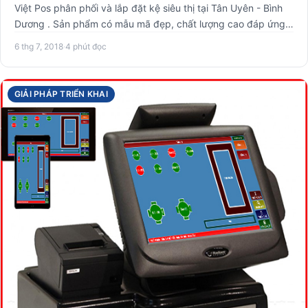
Việt Pos phân phối và lắp đặt kệ siêu thị tại Tân Uyên - Bình
Dương . Sản phẩm có mẫu mã đẹp, chất lượng cao đáp ứng
các…
6 thg 7, 2018
·
4 phút đọc
GIẢI PHÁP TRIỂN KHAI