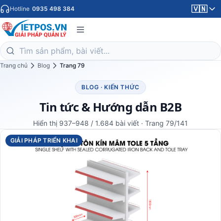
🇻🇳
Hotline
0935 498 384
Trang chủ
Blog
Trang 79
BLOG · KIẾN THỨC
Tin tức & Hướng dẫn B2B
Hiển thị 937–948 / 1.684 bài viết · Trang 79/141
GIẢI PHÁP TRIỂN KHAI