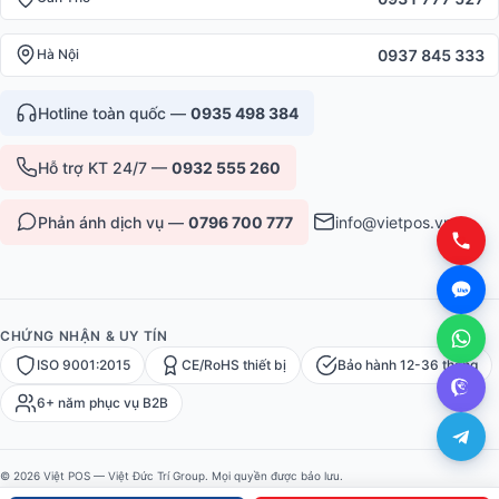
0937 845 333
Hà Nội
Hotline toàn quốc —
0935 498 384
Hỗ trợ KT 24/7 —
0932 555 260
Phản ánh dịch vụ —
0796 700 777
info@vietpos.vn
CHỨNG NHẬN & UY TÍN
ISO 9001:2015
CE/RoHS thiết bị
Bảo hành 12-36 tháng
6+ năm phục vụ B2B
© 2026 Việt POS — Việt Đức Trí Group. Mọi quyền được bảo lưu.
Bảo mật
·
Điều khoản
·
Sitemap