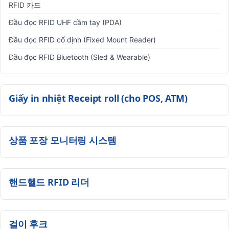
RFID 카드
Đầu đọc RFID UHF cầm tay (PDA)
Đầu đọc RFID cố định (Fixed Mount Reader)
Đầu đọc RFID Bluetooth (Sled & Wearable)
Giấy in nhiệt Receipt roll (cho POS, ATM)
상품 포장 모니터링 시스템
핸드헬드 RFID 리더
걸이 후크