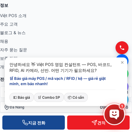
정보
Việt POS 소개
주요 고객
블로그 & 뉴스
채용
자주 묻는 질문
보증 정책
안녕하세요 👋 Việt POS 영업 컨설턴트 — POS, 바코드,
개인정보 정책
RFID, AI 카메라, 선반. 어떤 기기가 필요하세요?
🛒 Báo giá máy POS / mã vạch / RFID / kệ — giá rẻ giật
전국 사무소
mình, em báo nhanh!
0934 777 443
Hồ Chí Minh
💵 Báo giá
🛒 Combo SP
📦 Có sẵn
1
0905 999 656
Đà Nẵng
0931 777 527
Cần Thơ
지금 전화
견적