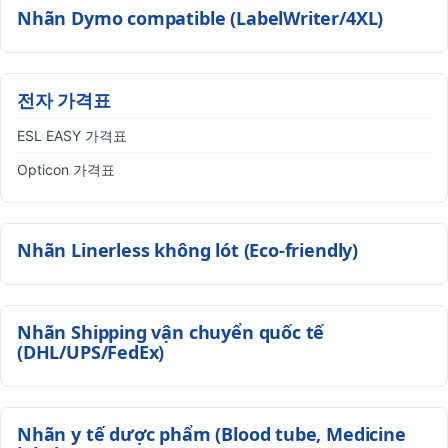
Nhãn Dymo compatible (LabelWriter/4XL)
전자 가격표
ESL EASY 가격표
Opticon 가격표
Nhãn Linerless không lót (Eco-friendly)
Nhãn Shipping vận chuyển quốc tế
(DHL/UPS/FedEx)
Nhãn y tế dược phẩm (Blood tube, Medicine