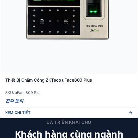
Thiết Bị Chấm Công ZKTeco uFace800 Plus
SKU: uFace800 Plus
견적 문의
XEM CHI TIẾT
ĐÃ TRIỂN KHAI CHO
Khách hàng cùng ngành