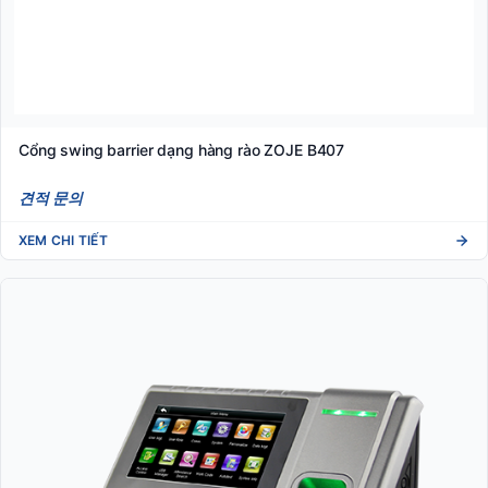
Cổng swing barrier dạng hàng rào ZOJE B407
견적 문의
XEM CHI TIẾT