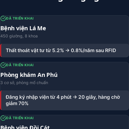
ĐÃ TRIỂN KHAI
Bệnh viện Lá Me
450 giường, 8 khoa
Thất thoát vật tư từ 5.2% → 0.8%/năm sau RFID
ĐÃ TRIỂN KHAI
Phòng khám An Phú
3 cơ sở, phòng mổ chuẩn
Đăng ký nhập viện từ 4 phút → 20 giây, hàng chờ
giảm 70%
ĐÃ TRIỂN KHAI
Bệnh viện Đồi Cát