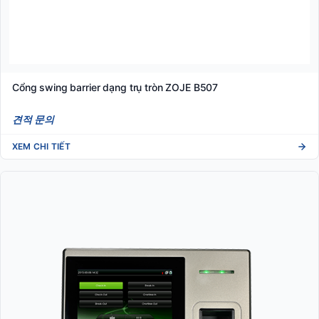
Cổng swing barrier dạng trụ tròn ZOJE B507
견적 문의
XEM CHI TIẾT