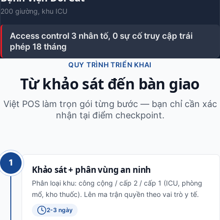
200 giường, khu ICU
Access control 3 nhân tố, 0 sự cố truy cập trái
phép 18 tháng
QUY TRÌNH TRIỂN KHAI
Từ khảo sát đến bàn giao
Việt POS làm trọn gói từng bước — bạn chỉ cần xác
nhận tại điểm checkpoint.
1
Khảo sát + phân vùng an ninh
Phân loại khu: công cộng / cấp 2 / cấp 1 (ICU, phòng
mổ, kho thuốc). Lên ma trận quyền theo vai trò y tế.
2-3 ngày