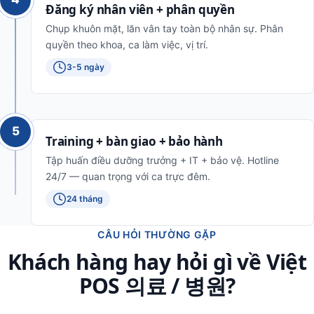
Đăng ký nhân viên + phân quyền
Chụp khuôn mặt, lăn vân tay toàn bộ nhân sự. Phân
quyền theo khoa, ca làm việc, vị trí.
3-5 ngày
5
Training + bàn giao + bảo hành
Tập huấn điều dưỡng trưởng + IT + bảo vệ. Hotline
24/7 — quan trọng với ca trực đêm.
24 tháng
CÂU HỎI THƯỜNG GẶP
Khách hàng hay hỏi gì về Việt
POS 의료 / 병원?