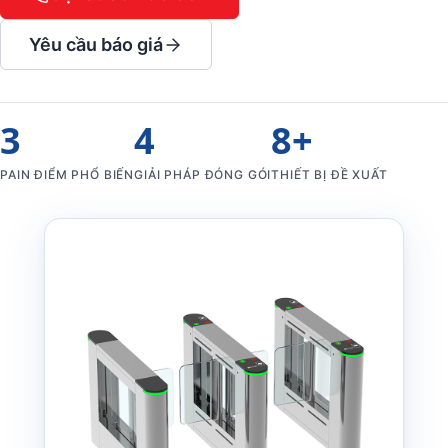
Yêu cầu báo giá
3
4
8+
PAIN ĐIỂM PHỔ BIẾN
GIẢI PHÁP ĐÓNG GÓI
THIẾT BỊ ĐỀ XUẤT