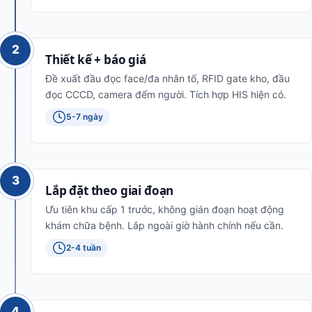
2
Thiết kế + báo giá
Đề xuất đầu đọc face/đa nhân tố, RFID gate kho, đầu
đọc CCCD, camera đếm người. Tích hợp HIS hiện có.
5-7 ngày
3
Lắp đặt theo giai đoạn
Ưu tiên khu cấp 1 trước, không gián đoạn hoạt động
khám chữa bệnh. Lắp ngoài giờ hành chính nếu cần.
2-4 tuần
4