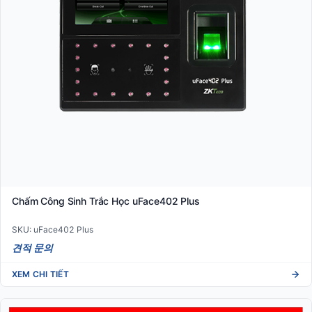
Chấm Công Sinh Trắc Học uFace402 Plus
SKU: uFace402 Plus
견적 문의
XEM CHI TIẾT