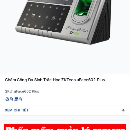
Chấm Công Đa Sinh Trắc Học ZKTeco uFace602 Plus
SKU: uFace602 Plus
견적 문의
XEM CHI TIẾT