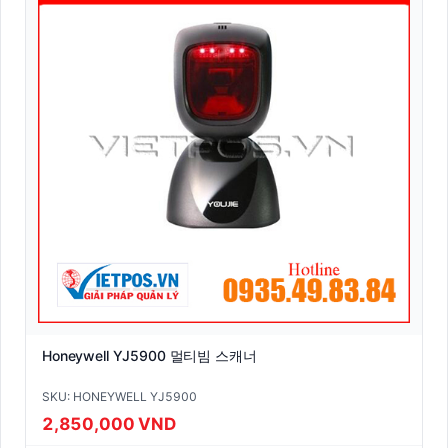
Honeywell YJ5900 멀티빔 스캐너
SKU: HONEYWELL YJ5900
2,850,000 VND