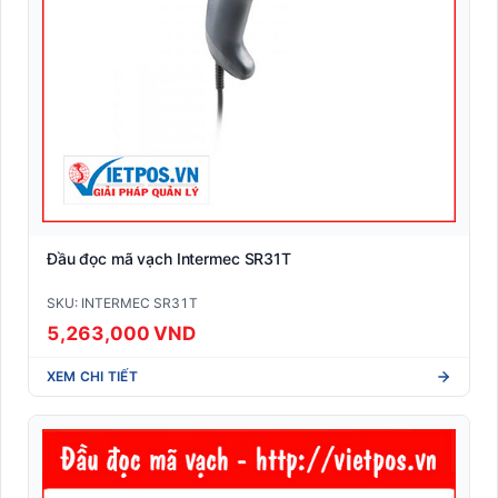
Đầu đọc mã vạch Intermec SR31T
SKU: INTERMEC SR31T
5,263,000 VND
XEM CHI TIẾT