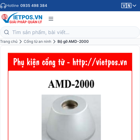
🇻🇳
Hotline
0935 498 384
Trang chủ
Cổng từ an ninh
Bộ gỡ AMD-2000