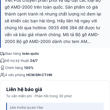
Viet Pos chuyên phân phối và lắp đặt các loại Bộ
gỡ AMD-2000 trên toàn quốc. Sản phẩm có giá
thành cạnh tranh rẻ nhưng chất lượng nó đem lại
sẽ khiến các bạn hài lòng. Hãy liên hệ ngay với
chúng tôi qua hotline: 0935 498 384 để được tư
vấn và báo giá nhanh chóng. Mô tả Bộ gỡ AMD-
2000 Bộ gỡ AMD-2000 dành cho tem AM…
Giao hàng
toàn quốc
Hỗ trợ kỹ thuật
24/7
Chính hãng
100%
4 văn phòng
HCM·ĐN·CT·HN
Liên hệ báo giá
Tư vấn miễn phí · Phản hồi trong 30 phút
SẢN PHẨM QUAN TÂM