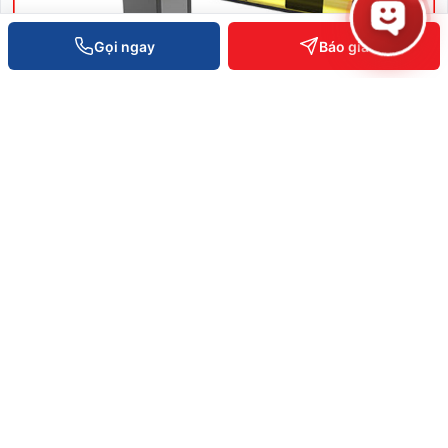
Gọi ngay
Báo giá
Thanh chắn Barrier PB1000 Series
SKU: PB1000 Series
Liên hệ báo giá
XEM CHI TIẾT