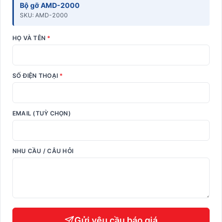
Bộ gỡ AMD-2000
SKU: AMD-2000
HỌ VÀ TÊN
*
SỐ ĐIỆN THOẠI
*
EMAIL (TUỲ CHỌN)
NHU CẦU / CÂU HỎI
Gửi yêu cầu báo giá