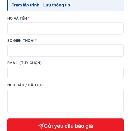
Trạm lập trình - Lưu thông tin
HỌ VÀ TÊN
*
SỐ ĐIỆN THOẠI
*
EMAIL (TUỲ CHỌN)
NHU CẦU / CÂU HỎI
Gửi yêu cầu báo giá