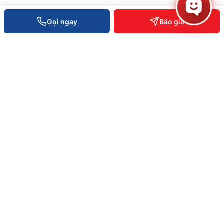
Gọi ngay
Báo giá
HỆ SINH THÁI VIETPOS
Phần cứng
.vn
Máy POS · RFID · Kệ kho
Phần mềm POS
.com
POS · Kho · Kế toán · Loyalty
AI Enterprise
.ai
ERP · Vision AI · Bot Telegram