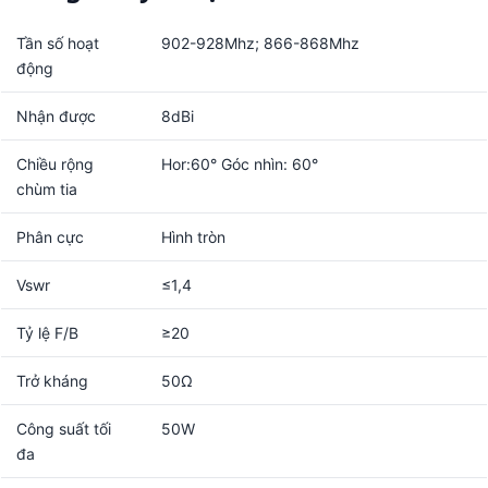
Tần số hoạt
902-928Mhz; 866-868Mhz
động
Nhận được
8dBi
Chiều rộng
Hor:60° Góc nhìn: 60°
chùm tia
Phân cực
Hình tròn
Vswr
≤1,4
Tỷ lệ F/B
≥20
Trở kháng
50Ω
Công suất tối
50W
đa