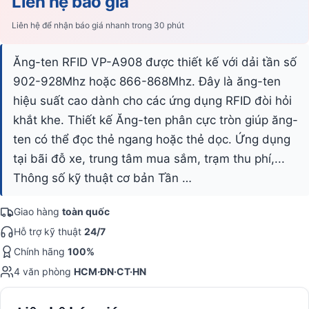
Liên hệ báo giá
Liên hệ để nhận báo giá nhanh trong 30 phút
Ăng-ten RFID VP-A908 được thiết kế với dải tần số
902-928Mhz hoặc 866-868Mhz. Đây là ăng-ten
hiệu suất cao dành cho các ứng dụng RFID đòi hỏi
khắt khe. Thiết kế Ăng-ten phân cực tròn giúp ăng-
ten có thể đọc thẻ ngang hoặc thẻ dọc. Ứng dụng
tại bãi đỗ xe, trung tâm mua sắm, trạm thu phí,...
Thông số kỹ thuật cơ bản Tần …
Giao hàng
toàn quốc
Hỗ trợ kỹ thuật
24/7
Chính hãng
100%
4 văn phòng
HCM·ĐN·CT·HN