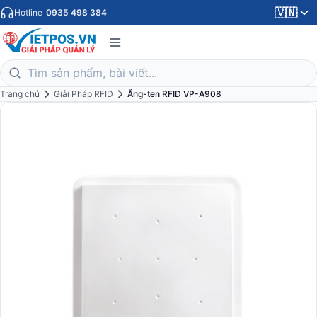
🇻🇳
Hotline
0935 498 384
Trang chủ
Giải Pháp RFID
Ăng-ten RFID VP-A908