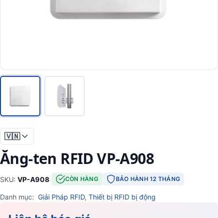
🇻🇳
Ăng-ten RFID VP-A908
SKU:
VP-A908
·
CÒN HÀNG
BẢO HÀNH 12 THÁNG
Danh mục:
Giải Pháp RFID
,
Thiết bị RFID bị động