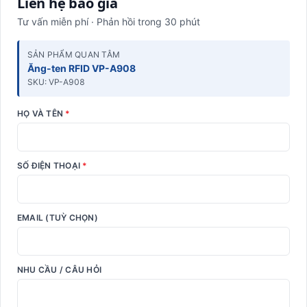
Liên hệ báo giá
Tư vấn miễn phí · Phản hồi trong 30 phút
SẢN PHẨM QUAN TÂM
Ăng-ten RFID VP-A908
SKU: VP-A908
HỌ VÀ TÊN
*
SỐ ĐIỆN THOẠI
*
EMAIL (TUỲ CHỌN)
NHU CẦU / CÂU HỎI