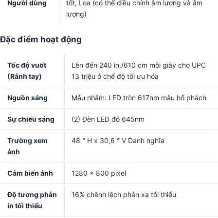
Người dùng
tốt, Loa (có thể điều chỉnh âm lượng và âm
lượng)
Đặc điểm hoạt động
Tốc độ vuốt
Lên đến 240 in./610 cm mỗi giây cho UPC
(Rảnh tay)
13 triệu ở chế độ tối ưu hóa
Nguồn sáng
Mẫu nhắm: LED tròn 617nm màu hổ phách
Sự chiếu sáng
(2) Đèn LED đỏ 645nm
Trường xem
48 ° H x 30,6 ° V Danh nghĩa
ảnh
Cảm biến ảnh
1280 x 800 pixel
Độ tương phản
16% chênh lệch phản xạ tối thiểu
in tối thiểu