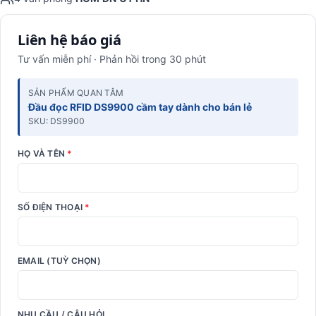
Liên hệ báo giá
Tư vấn miễn phí · Phản hồi trong 30 phút
SẢN PHẨM QUAN TÂM
Đầu đọc RFID DS9900 cầm tay dành cho bán lẻ
SKU: DS9900
HỌ VÀ TÊN
*
SỐ ĐIỆN THOẠI
*
EMAIL (TUỲ CHỌN)
NHU CẦU / CÂU HỎI