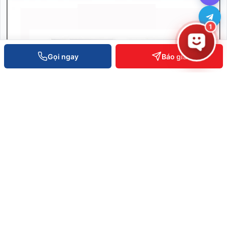
1
Gọi ngay
Báo giá
Máy in RFID Zebra ZT600
SKU: ZT600