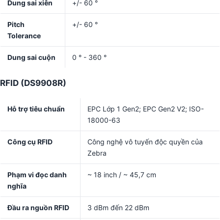
Dung sai xiên
+/- 60 °
Pitch
+/- 60 °
Tolerance
Dung sai cuộn
0 ° - 360 °
RFID (DS9908R)
Hỗ trợ tiêu chuẩn
EPC Lớp 1 Gen2; EPC Gen2 V2; ISO-
18000-63
Công cụ RFID
Công nghệ vô tuyến độc quyền của
Zebra
Phạm vi đọc danh
~ 18 inch / ~ 45,7 cm
nghĩa
Đầu ra nguồn RFID
3 dBm đến 22 dBm