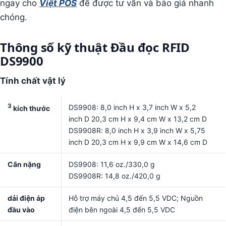
ngay cho
Việt POS
để được tư vấn và báo giá nhanh
chóng.
Thông số kỹ thuật Đầu đọc RFID
DS9900
Tính chất vật lý
3
DS9908: 8,0 inch H x 3,7 inch W x 5,2
kích thước
inch D 20,3 cm H x 9,4 cm W x 13,2 cm D
DS9908R: 8,0 inch H x 3,9 inch W x 5,75
inch D 20,3 cm H x 9,9 cm W x 14,6 cm D
Cân nặng
DS9908: 11,6 oz./330,0 g
DS9908R: 14,8 oz./420,0 g
dải điện áp
Hỗ trợ máy chủ 4,5 đến 5,5 VDC; Nguồn
đầu vào
điện bên ngoài 4,5 đến 5,5 VDC