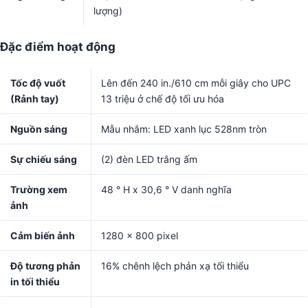
lượng)
Đặc điểm hoạt động
Tốc độ vuốt
Lên đến 240 in./610 cm mỗi giây cho UPC
(Rảnh tay)
13 triệu ở chế độ tối ưu hóa
Nguồn sáng
Mẫu nhắm: LED xanh lục 528nm tròn
Sự chiếu sáng
(2) đèn LED trắng ấm
Trường xem
48 ° H x 30,6 ° V danh nghĩa
ảnh
Cảm biến ảnh
1280 x 800 pixel
Độ tương phản
16% chênh lệch phản xạ tối thiểu
in tối thiểu