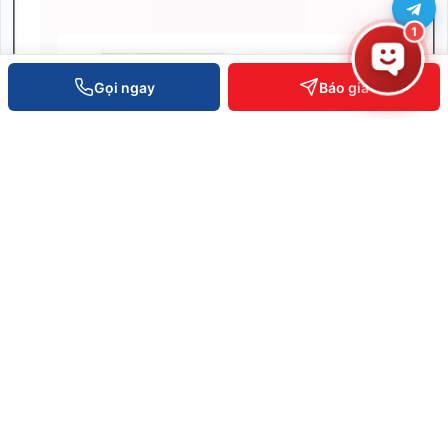
1
Gọi ngay
Báo giá
Máy in RFID Zebra ZT600
SKU: ZT600
Liên hệ báo giá