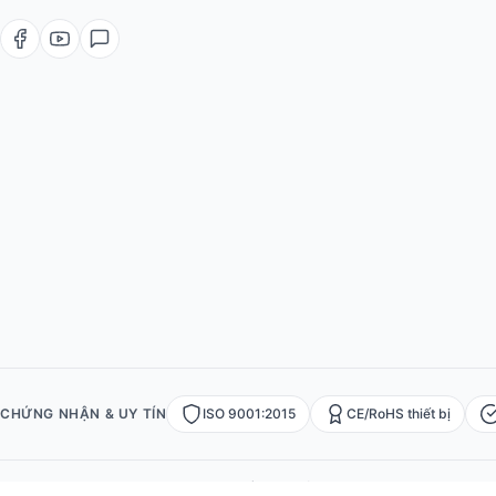
CHỨNG NHẬN & UY TÍN
ISO 9001:2015
CE/RoHS thiết bị
© 2026 Việt POS — Việt Đức Trí Group. Mọi quyền được bảo lưu.