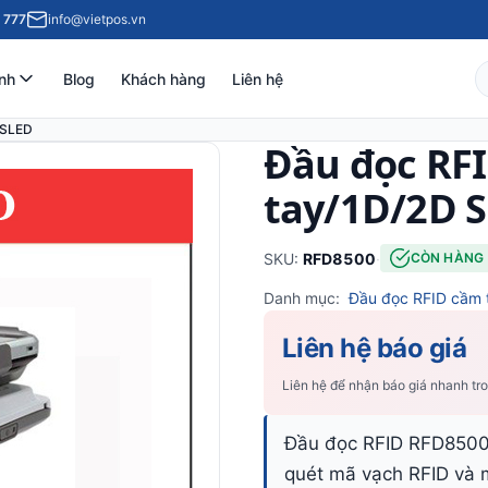
 777
info@vietpos.vn
nh
Blog
Khách hàng
Liên hệ
 SLED
Đầu đọc RF
tay/1D/2D 
SKU:
RFD8500
·
CÒN HÀNG
Danh mục:
Đầu đọc RFID cầm 
Liên hệ báo giá
Liên hệ để nhận báo giá nhanh tr
Đầu đọc RFID RFD8500
quét mã vạch RFID và m