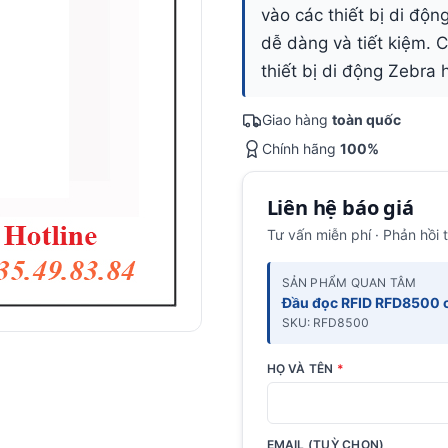
vào các thiết bị di độ
dễ dàng và tiết kiệm. 
thiết bị di động Zebra
Giao hàng
toàn quốc
Chính hãng
100%
Liên hệ báo giá
Tư vấn miễn phí · Phản hồi 
SẢN PHẨM QUAN TÂM
Đầu đọc RFID RFD8500 
SKU: RFD8500
HỌ VÀ TÊN
*
EMAIL (TUỲ CHỌN)