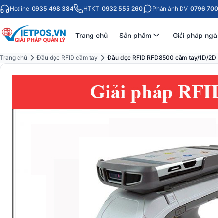
Hotline
0935 498 384
HTKT
0932 555 260
Phản ánh DV
0796 700
Trang chủ
Sản phẩm
Giải pháp ngà
Trang chủ
Đầu đọc RFID cầm tay
Đầu đọc RFID RFD8500 cầm tay/1D/2D