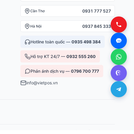
0931 777 527
Cần Thơ
0937 845 333
Hà Nội
Hotline toàn quốc —
0935 498 384
Hỗ trợ KT 24/7 —
0932 555 260
Phản ánh dịch vụ —
0796 700 777
info@vietpos.vn
Bảo mật
·
Điều khoản
·
Sitemap