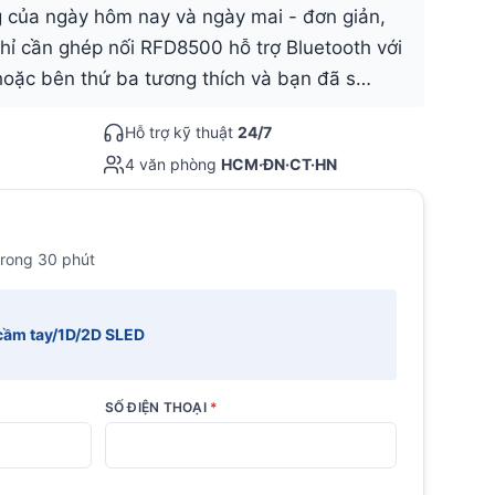
ng của ngày hôm nay và ngày mai - đơn giản,
Chỉ cần ghép nối RFD8500 hỗ trợ Bluetooth với
 hoặc bên thứ ba tương thích và bạn đã s…
Hỗ trợ kỹ thuật
24/7
4 văn phòng
HCM·ĐN·CT·HN
trong 30 phút
cầm tay/1D/2D SLED
SỐ ĐIỆN THOẠI
*