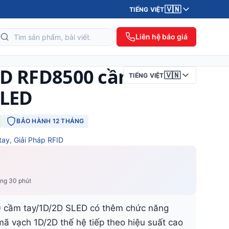
🇻🇳
TIẾNG VIỆT
Liên hệ báo giá
ID RFD8500 cầm
🇻🇳
TIẾNG VIỆT
SLED
BẢO HÀNH 12 THÁNG
tay
,
Giải Pháp RFID
ong 30 phút
 cầm tay/1D/2D SLED có thêm chức năng
ã vạch 1D/2D thế hệ tiếp theo hiệu suất cao