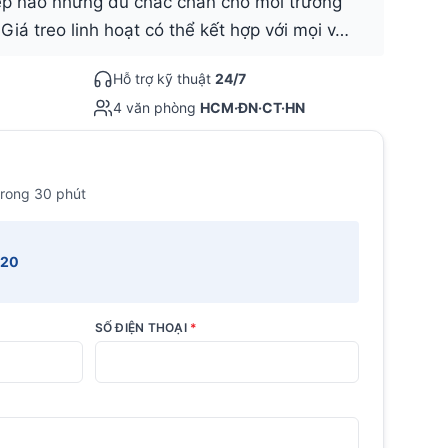
ệp nào nhưng đủ chắc chắn cho môi trường
 Giá treo linh hoạt có thể kết hợp với mọi v…
Hỗ trợ kỹ thuật
24/7
4 văn phòng
HCM·ĐN·CT·HN
trong 30 phút
520
SỐ ĐIỆN THOẠI
*