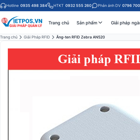
Hotline
0935 498 384
HTKT
0932 555 260
Phản ánh DV
0796 700
Trang chủ
Sản phẩm
Giải pháp ngà
Trang chủ
Giải Pháp RFID
Ăng-ten RFID Zebra AN520