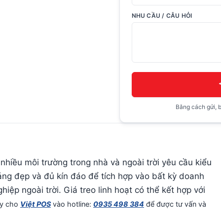
NHU CẦU / CÂU HỎI
Bằng cách gửi, b
hiều môi trường trong nhà và ngoài trời yêu cầu kiểu
áng đẹp và đủ kín đáo để tích hợp vào bất kỳ doanh
ệp ngoài trời. Giá treo linh hoạt có thể kết hợp với
gay cho
Việt POS
vào hotline:
0935 498 384
để được tư vấn và