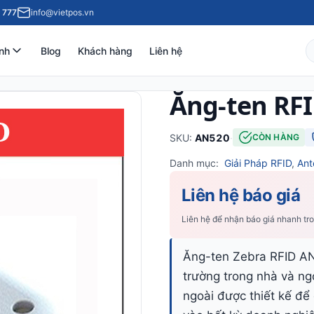
 777
info@vietpos.vn
nh
Blog
Khách hàng
Liên hệ
Ăng-ten RF
SKU:
AN520
·
CÒN HÀNG
Danh mục:
Giải Pháp RFID
,
Ant
Liên hệ báo giá
Liên hệ để nhận báo giá nhanh tr
Ăng-ten Zebra RFID AN
trường trong nhà và ng
ngoài được thiết kế để