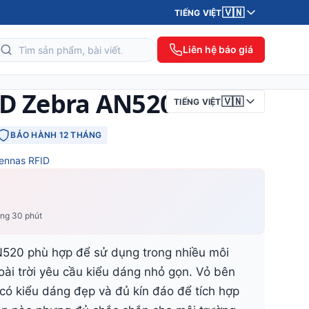
🇻🇳
TIẾNG VIỆT
Liên hệ báo giá
ID Zebra AN520
🇻🇳
TIẾNG VIỆT
BẢO HÀNH 12 THÁNG
ennas RFID
ong 30 phút
520 phù hợp để sử dụng trong nhiều môi
oài trời yêu cầu kiểu dáng nhỏ gọn. Vỏ bên
 có kiểu dáng đẹp và đủ kín đáo để tích hợp