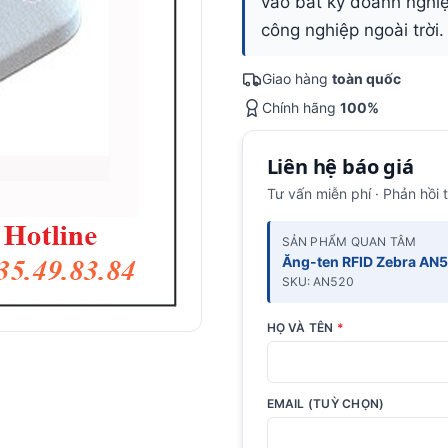
vào bất kỳ doanh nghi
công nghiệp ngoài trời.
Giao hàng
toàn quốc
Chính hãng
100%
Liên hệ báo giá
Tư vấn miễn phí · Phản hồi 
SẢN PHẨM QUAN TÂM
Ăng-ten RFID Zebra AN
SKU: AN520
HỌ VÀ TÊN
*
EMAIL (TUỲ CHỌN)